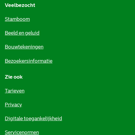
e
Veelbezocht
m
Stamboom
e
Beeld en geluid
n
e
Bouwtekeningen
i
Bezoekersinformatie
n
Zie ook
f
o
Tarieven
r
Privacy
m
Digitale toegankelijkheid
a
t
Servicenormen