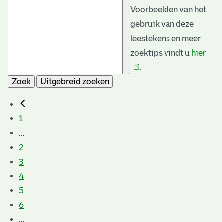
Voorbeelden van het
gebruik van deze
leestekens en meer
zoektips vindt u
hier
(link
.
is
Zoek
Uitgebreid zoeken
exte
1
...
2
3
4
5
6
...