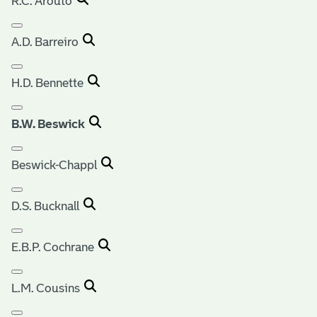
R.C. Arouto
A.D. Barreiro
H.D. Bennette
B.W. Beswick
Beswick-Chappl
D.S. Bucknall
E.B.P. Cochrane
L.M. Cousins