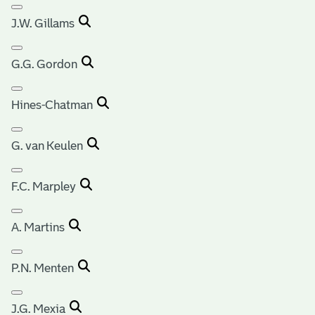
J.W. Gillams
G.G. Gordon
Hines-Chatman
G. van Keulen
F.C. Marpley
A. Martins
P.N. Menten
J.G. Mexia