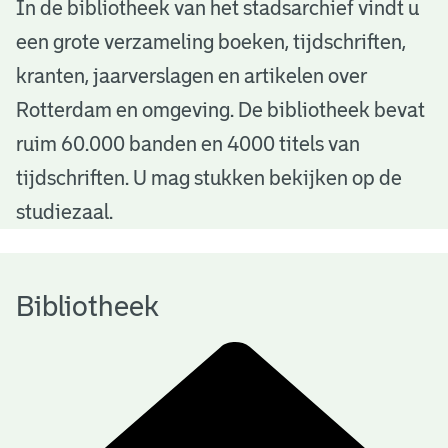
B
In de bibliotheek van het stadsarchief vindt u
een grote verzameling boeken, tijdschriften,
i
kranten, jaarverslagen en artikelen over
b
Rotterdam en omgeving. De bibliotheek bevat
l
ruim 60.000 banden en 4000 titels van
i
tijdschriften. U mag stukken bekijken op de
o
studiezaal.
t
h
Bibliotheek
e
e
k