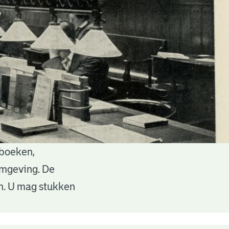
 boeken,
 omgeving. De
en. U mag stukken