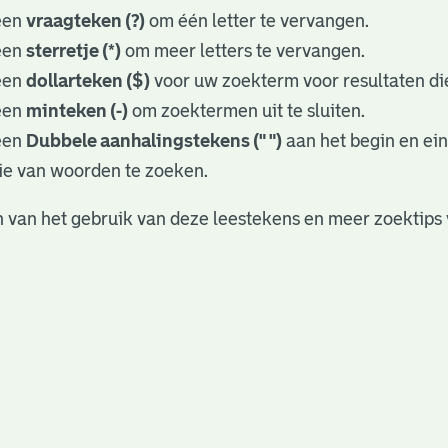
een
vraagteken (?)
om één letter te vervangen.
een
sterretje (*)
om meer letters te vervangen.
een
dollarteken ($)
voor uw zoekterm voor resultaten die
een
minteken (-)
om zoektermen uit te sluiten.
een
Dubbele aanhalingstekens (" ")
aan het begin en ei
ie van woorden te zoeken.
 van het gebruik van deze leestekens en meer zoektips 