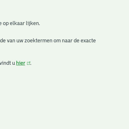
 op elkaar lijken.
nde van uw zoektermen om naar de exacte
vindt u
hier
(link
.
is
extern)