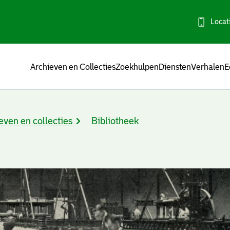
Locat
Menu
Archieven en Collecties
Zoekhulpen
Diensten
Verhalen
E
even en collecties
Bibliotheek