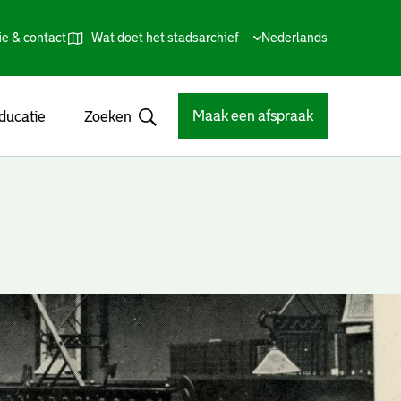
ie & contact
Wat doet het stadsarchief
Huidige
Nederlands
,
Talen
taal:
Kies
andere
taal
Maak een afspraak
ducatie
Zoeken
Open