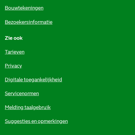
e
Bouwtekeningen
i
Bezoekersinformatie
n
Zie ook
f
o
Tarieven
r
Privacy
m
Digitale toegankelijkheid
a
t
Servicenormen
i
Melding taalgebruik
e
Suggesties en opmerkingen