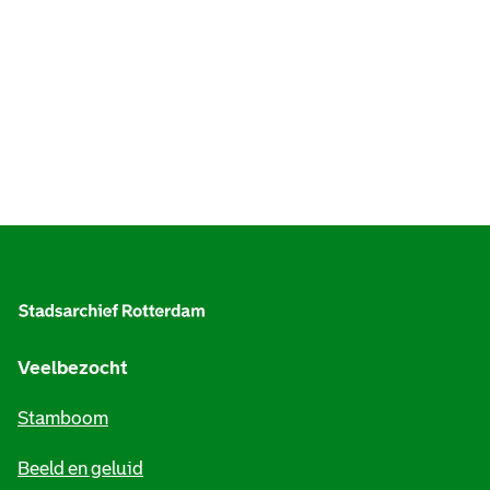
A
l
g
e
Veelbezocht
m
Stamboom
e
Beeld en geluid
n