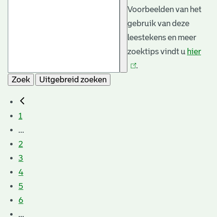
Voorbeelden van het
gebruik van deze
leestekens en meer
zoektips vindt u
hier
(link
.
is
Zoek
Uitgebreid zoeken
exte
1
...
2
3
4
5
6
...