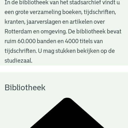
B
In de bibliotheek van het stadsarchief vindt u
een grote verzameling boeken, tijdschriften,
i
kranten, jaarverslagen en artikelen over
b
Rotterdam en omgeving. De bibliotheek bevat
l
ruim 60.000 banden en 4000 titels van
i
tijdschriften. U mag stukken bekijken op de
o
studiezaal.
t
h
Bibliotheek
e
e
k