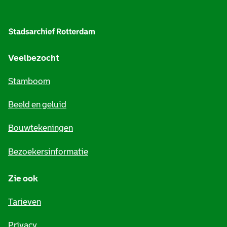
A
l
g
e
Veelbezocht
m
Stamboom
e
Beeld en geluid
n
e
Bouwtekeningen
i
Bezoekersinformatie
n
Zie ook
f
o
Tarieven
r
Privacy