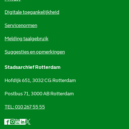
m
Digitale toegankelijkheid
a
t
Servicenormen
i
Melding taalgebruik
e
Suggesties en opmerkingen
Stadsarchief Rotterdam
Hofdijk 651, 3032 CG Rotterdam
Postbus 71, 3000 AB Rotterdam
TEL: 010 267 55 55
F
I
Y
L
X
S
a
n
o
i
S