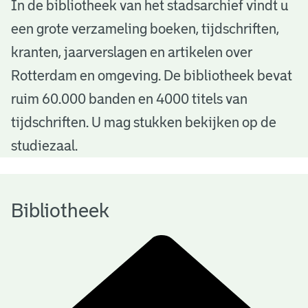
B
In de bibliotheek van het stadsarchief vindt u
een grote verzameling boeken, tijdschriften,
i
kranten, jaarverslagen en artikelen over
b
Rotterdam en omgeving. De bibliotheek bevat
l
ruim 60.000 banden en 4000 titels van
i
tijdschriften. U mag stukken bekijken op de
o
studiezaal.
t
h
Bibliotheek
e
e
k