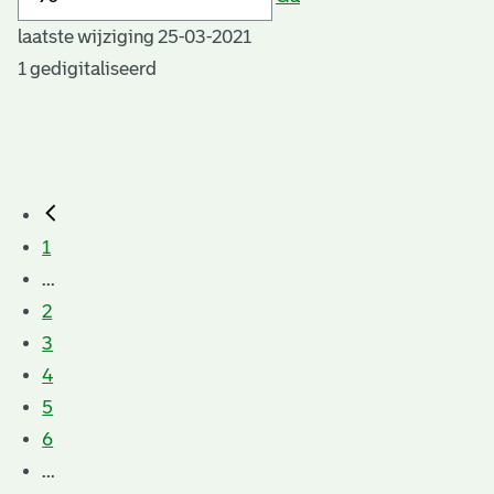
laatste wijziging 25-03-2021
1 gedigitaliseerd
1
...
2
3
4
5
6
...