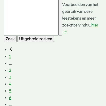
Voorbeelden van het
gebruik van deze
leestekens en meer
zoektips vindt u
hier
(link
.
is
Zoek
Uitgebreid zoeken
exte
1
...
2
3
4
5
6
...