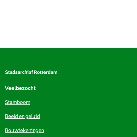
A
l
g
e
Veelbezocht
m
Stamboom
e
Beeld en geluid
n
e
Bouwtekeningen