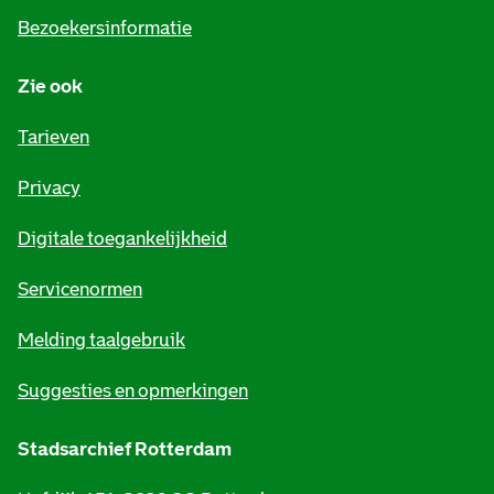
i
Bezoekersinformatie
n
Zie ook
f
o
Tarieven
r
Privacy
m
Digitale toegankelijkheid
a
t
Servicenormen
i
Melding taalgebruik
e
Suggesties en opmerkingen
Stadsarchief Rotterdam