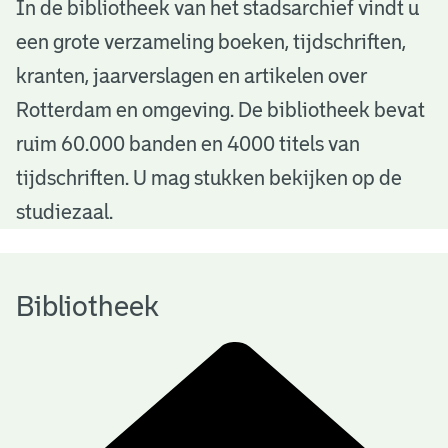
B
In de bibliotheek van het stadsarchief vindt u
een grote verzameling boeken, tijdschriften,
i
kranten, jaarverslagen en artikelen over
b
Rotterdam en omgeving. De bibliotheek bevat
l
ruim 60.000 banden en 4000 titels van
i
tijdschriften. U mag stukken bekijken op de
o
studiezaal.
t
h
Bibliotheek
e
e
k