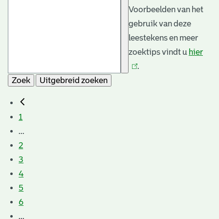
Voorbeelden van het
gebruik van deze
leestekens en meer
zoektips vindt u
hier
(link
.
is
Zoek
Uitgebreid zoeken
exte
1
...
2
3
4
5
6
...