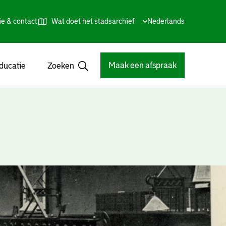
ie & contact
Wat doet het stadsarchief
Huidige
Nederlands
,
Talen
taal:
Kies
andere
taal
Maak een afspraak
ducatie
Zoeken
Open