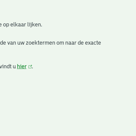
 op elkaar lijken.
nde van uw zoektermen om naar de exacte
vindt u
hier
(link
.
is
extern)