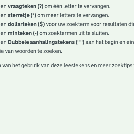
een
vraagteken (?)
om één letter te vervangen.
een
sterretje (*)
om meer letters te vervangen.
een
dollarteken ($)
voor uw zoekterm voor resultaten die
een
minteken (-)
om zoektermen uit te sluiten.
een
Dubbele aanhalingstekens (" ")
aan het begin en ei
ie van woorden te zoeken.
 van het gebruik van deze leestekens en meer zoektips 