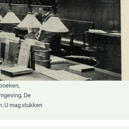
 boeken,
 omgeving. De
en. U mag stukken