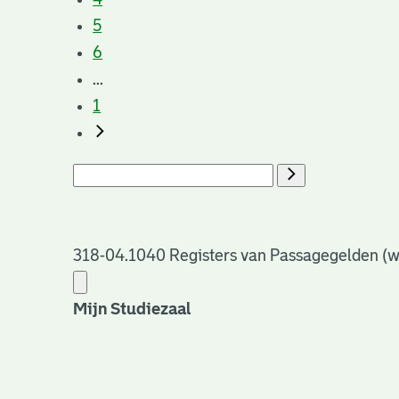
5
6
...
1
318-04.1040 Registers van Passagegelden (wes
Mijn Studiezaal