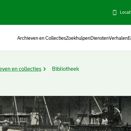
Locat
Menu
Archieven en Collecties
Zoekhulpen
Diensten
Verhalen
E
even en collecties
Bibliotheek