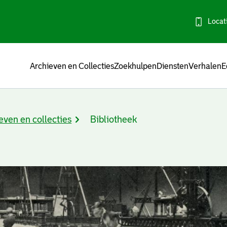
Locat
Menu
Archieven en Collecties
Zoekhulpen
Diensten
Verhalen
E
even en collecties
Bibliotheek