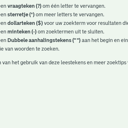
een
vraagteken (?)
om één letter te vervangen.
een
sterretje (*)
om meer letters te vervangen.
een
dollarteken ($)
voor uw zoekterm voor resultaten die
een
minteken (-)
om zoektermen uit te sluiten.
een
Dubbele aanhalingstekens (" ")
aan het begin en ei
ie van woorden te zoeken.
 van het gebruik van deze leestekens en meer zoektips 