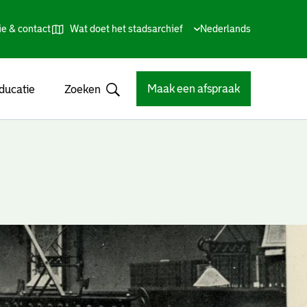
ie & contact
Wat doet het stadsarchief
Huidige
Nederlands
,
Talen
taal:
Kies
andere
taal
Maak een afspraak
ducatie
Zoeken
Open