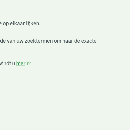
 op elkaar lijken.
nde van uw zoektermen om naar de exacte
vindt u
hier
(link
.
is
extern)