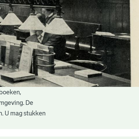
 boeken,
 omgeving. De
en. U mag stukken