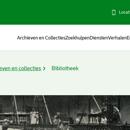
Locat
Menu
Archieven en Collecties
Zoekhulpen
Diensten
Verhalen
E
even en collecties
Bibliotheek