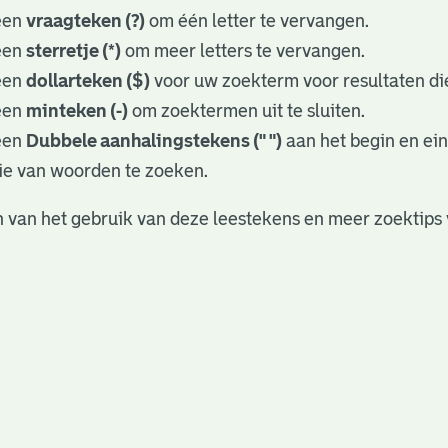
een
vraagteken (?)
om één letter te vervangen.
een
sterretje (*)
om meer letters te vervangen.
een
dollarteken ($)
voor uw zoekterm voor resultaten die
een
minteken (-)
om zoektermen uit te sluiten.
een
Dubbele aanhalingstekens (" ")
aan het begin en ei
ie van woorden te zoeken.
 van het gebruik van deze leestekens en meer zoektips 