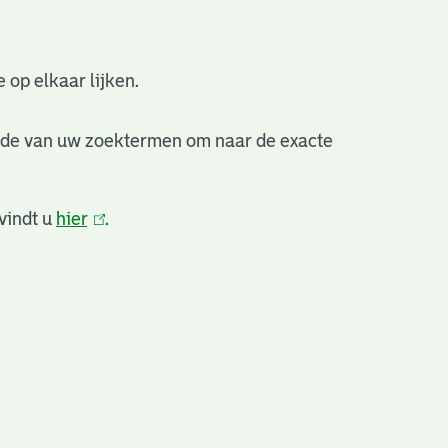
 op elkaar lijken.
nde van uw zoektermen om naar de exacte
vindt u
hier
(link
.
is
extern)