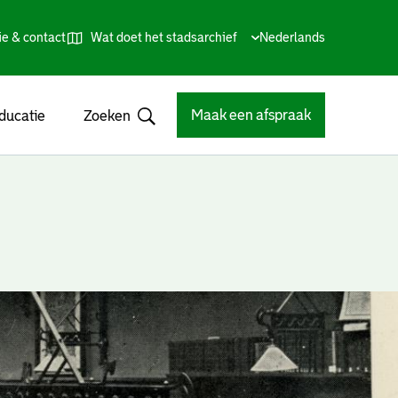
ie & contact
Wat doet het stadsarchief
Huidige
Nederlands
,
Talen
taal:
Kies
andere
taal
Maak een afspraak
ducatie
Zoeken
Open