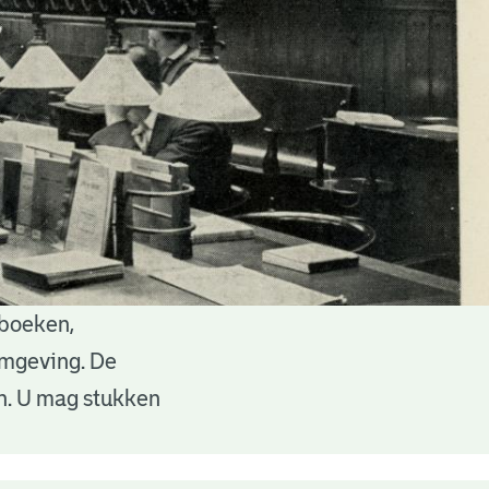
 boeken,
 omgeving. De
en. U mag stukken