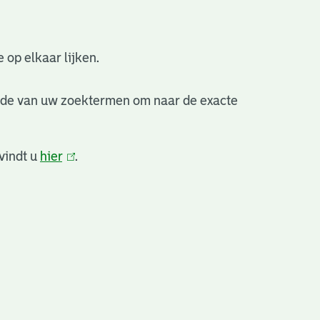
 op elkaar lijken.
nde van uw zoektermen om naar de exacte
vindt u
hier
(link
.
is
extern)