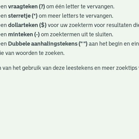
een
vraagteken (?)
om één letter te vervangen.
een
sterretje (*)
om meer letters te vervangen.
een
dollarteken ($)
voor uw zoekterm voor resultaten die
een
minteken (-)
om zoektermen uit te sluiten.
een
Dubbele aanhalingstekens (" ")
aan het begin en ei
ie van woorden te zoeken.
 van het gebruik van deze leestekens en meer zoektips 