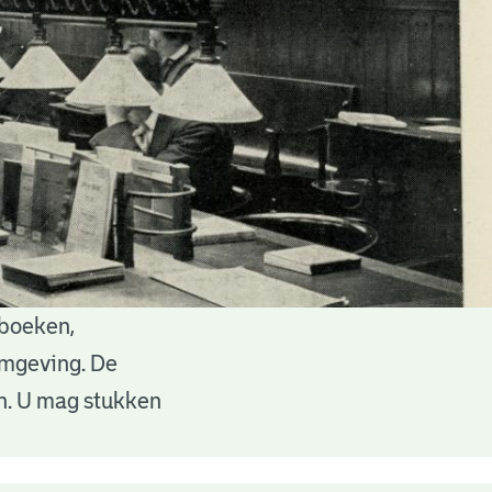
 boeken,
 omgeving. De
en. U mag stukken