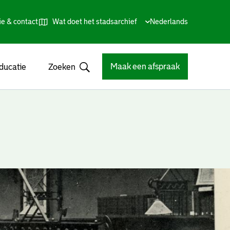
ie & contact
Wat doet het stadsarchief
Huidige
Nederlands
,
Talen
taal:
Kies
andere
taal
Maak een afspraak
ducatie
Zoeken
Open