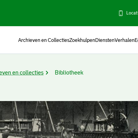
Locat
Menu
Archieven en Collecties
Zoekhulpen
Diensten
Verhalen
E
even en collecties
Bibliotheek