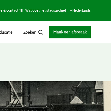
ie & contact
Wat doet het stadsarchief
Huidige
Nederlands
,
Talen
taal:
Kies
andere
taal
Maak een afspraak
ducatie
Zoeken
Open