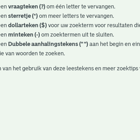
een
vraagteken (?)
om één letter te vervangen.
een
sterretje (*)
om meer letters te vervangen.
een
dollarteken ($)
voor uw zoekterm voor resultaten die
een
minteken (-)
om zoektermen uit te sluiten.
een
Dubbele aanhalingstekens (" ")
aan het begin en ei
ie van woorden te zoeken.
 van het gebruik van deze leestekens en meer zoektips 