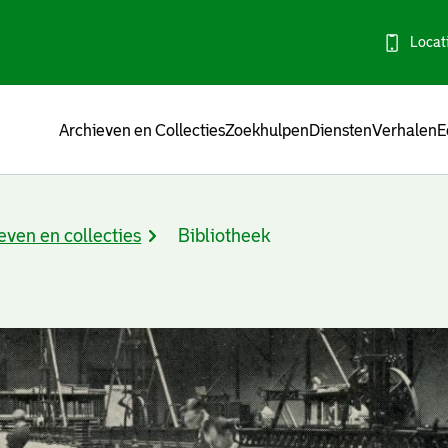
Locat
Menu
Archieven en Collecties
Zoekhulpen
Diensten
Verhalen
E
even en collecties
Bibliotheek