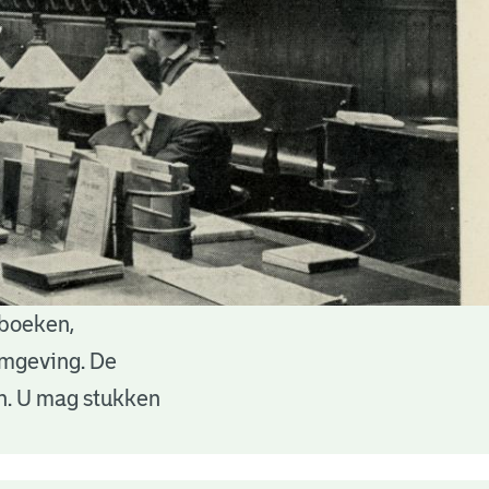
 boeken,
 omgeving. De
en. U mag stukken