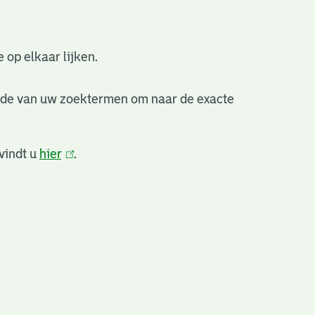
 op elkaar lijken.
nde van uw zoektermen om naar de exacte
vindt u
hier
(link
.
is
extern)