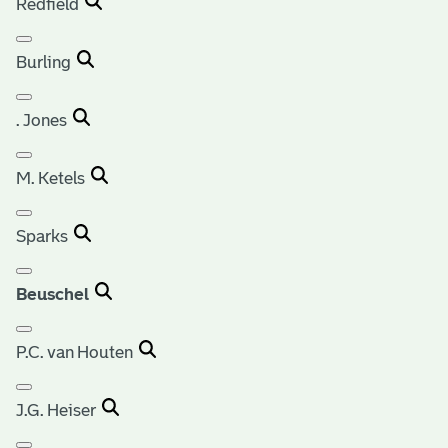
Redfield
Burling
. Jones
M. Ketels
Sparks
Beuschel
P.C. van Houten
J.G. Heiser