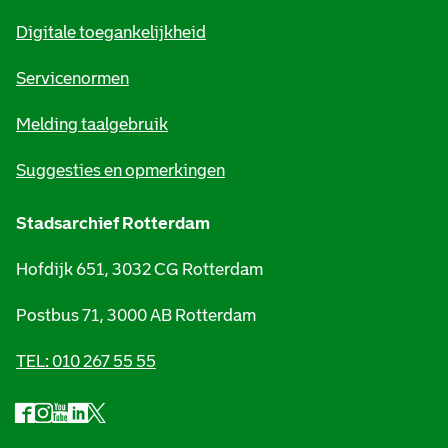
m
Digitale toegankelijkheid
a
t
Servicenormen
i
Melding taalgebruik
e
Suggesties en opmerkingen
Stadsarchief Rotterdam
Hofdijk 651, 3032 CG Rotterdam
Postbus 71, 3000 AB Rotterdam
TEL: 010 267 55 55
F
I
Y
L
X
S
a
n
o
i
S
o
c
s
u
n
t