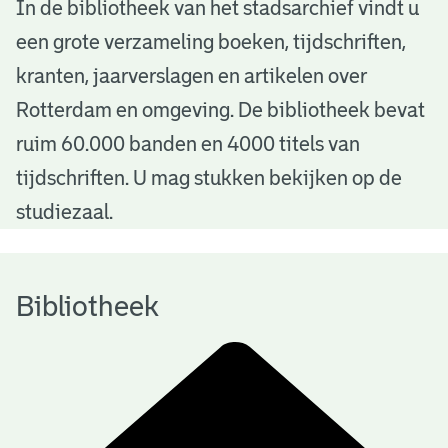
B
In de bibliotheek van het stadsarchief vindt u
een grote verzameling boeken, tijdschriften,
i
kranten, jaarverslagen en artikelen over
b
Rotterdam en omgeving. De bibliotheek bevat
l
ruim 60.000 banden en 4000 titels van
i
tijdschriften. U mag stukken bekijken op de
o
studiezaal.
t
h
Bibliotheek
e
e
k