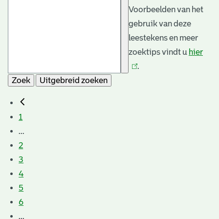
Voorbeelden van het
gebruik van deze
leestekens en meer
zoektips vindt u
hier
(link
.
is
Zoek
Uitgebreid zoeken
exte
1
...
2
3
4
5
6
...