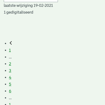
laatste wijziging 19-02-2021
1 gedigitaliseerd
1
...
2
3
4
5
6
...
1