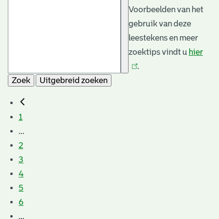
Voorbeelden van het
gebruik van deze
leestekens en meer
zoektips vindt u
hier
(link
.
is
Zoek
Uitgebreid zoeken
exte
1
...
2
3
4
5
6
...