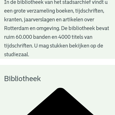
B
In de bibliotheek van het stadsarchief vindt u
een grote verzameling boeken, tijdschriften,
i
kranten, jaarverslagen en artikelen over
b
Rotterdam en omgeving. De bibliotheek bevat
l
ruim 60.000 banden en 4000 titels van
i
tijdschriften. U mag stukken bekijken op de
o
studiezaal.
t
h
Bibliotheek
e
e
k