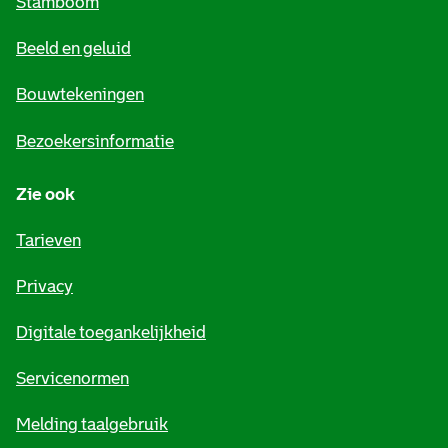
Stamboom
e
Beeld en geluid
n
e
Bouwtekeningen
i
Bezoekersinformatie
n
Zie ook
f
o
Tarieven
r
Privacy
m
Digitale toegankelijkheid
a
t
Servicenormen
i
Melding taalgebruik