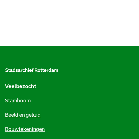
A
l
g
e
Veelbezocht
m
Stamboom
e
Beeld en geluid
n
e
Bouwtekeningen