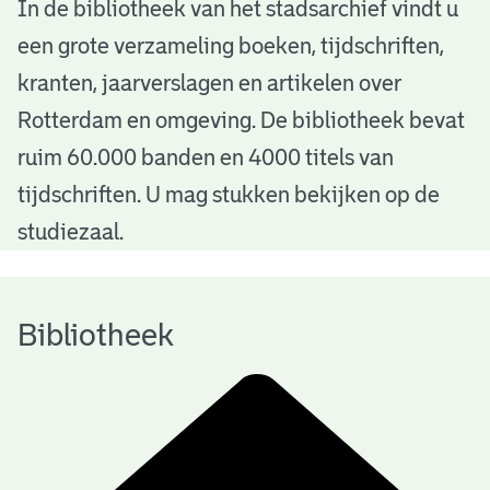
B
In de bibliotheek van het stadsarchief vindt u
een grote verzameling boeken, tijdschriften,
i
kranten, jaarverslagen en artikelen over
b
Rotterdam en omgeving. De bibliotheek bevat
l
ruim 60.000 banden en 4000 titels van
i
tijdschriften. U mag stukken bekijken op de
o
studiezaal.
t
h
Bibliotheek
e
e
k