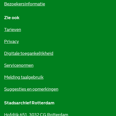
i
Bezoekersinformatie
n
Zie ook
f
o
Tarieven
r
Privacy
m
Digitale toegankelijkheid
a
t
Servicenormen
i
Melding taalgebruik
e
Suggesties en opmerkingen
Stadsarchief Rotterdam
Hofdijk 651, 3032 CG Rotterdam