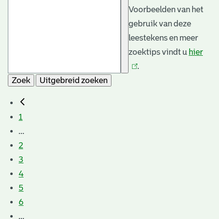
Voorbeelden van het
gebruik van deze
leestekens en meer
zoektips vindt u
hier
(link
.
is
Zoek
Uitgebreid zoeken
exte
1
...
2
3
4
5
6
...