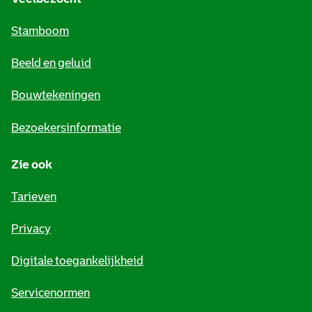
m
Stamboom
e
Beeld en geluid
n
e
Bouwtekeningen
i
Bezoekersinformatie
n
Zie ook
f
o
Tarieven
r
Privacy
m
Digitale toegankelijkheid
a
t
Servicenormen