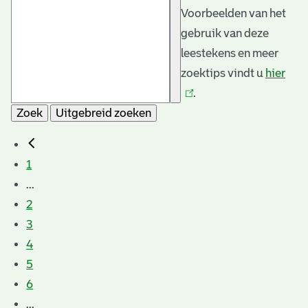
Voorbeelden van het
gebruik van deze
leestekens en meer
zoektips vindt u
hier
(link
.
is
Zoek
Uitgebreid zoeken
exte
1
...
2
3
4
5
6
...