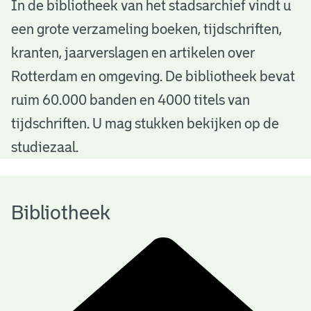
B
In de bibliotheek van het stadsarchief vindt u
een grote verzameling boeken, tijdschriften,
i
kranten, jaarverslagen en artikelen over
b
Rotterdam en omgeving. De bibliotheek bevat
l
ruim 60.000 banden en 4000 titels van
i
tijdschriften. U mag stukken bekijken op de
o
studiezaal.
t
h
Bibliotheek
e
e
k