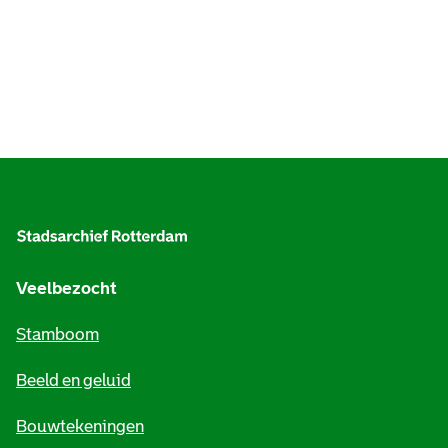
A
l
g
e
Veelbezocht
m
Stamboom
e
Beeld en geluid
n
e
Bouwtekeningen