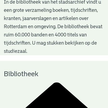
B
In de bibliotheek van het stadsarchief vindt u
een grote verzameling boeken, tijdschriften,
i
kranten, jaarverslagen en artikelen over
b
Rotterdam en omgeving. De bibliotheek bevat
l
ruim 60.000 banden en 4000 titels van
i
tijdschriften. U mag stukken bekijken op de
o
studiezaal.
t
h
Bibliotheek
e
e
k