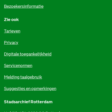
i
Bezoekersinformatie
n
Zie ook
f
o
Tarieven
r
Privacy
m
Digitale toegankelijkheid
a
t
Servicenormen
i
Melding taalgebruik
e
Suggesties en opmerkingen
Stadsarchief Rotterdam