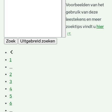
Voorbeelden van het
gebruik van deze
leestekens en meer
zoektips vindt u
hier
(link
.
is
Zoek
Uitgebreid zoeken
exte
1
...
2
3
4
5
6
...