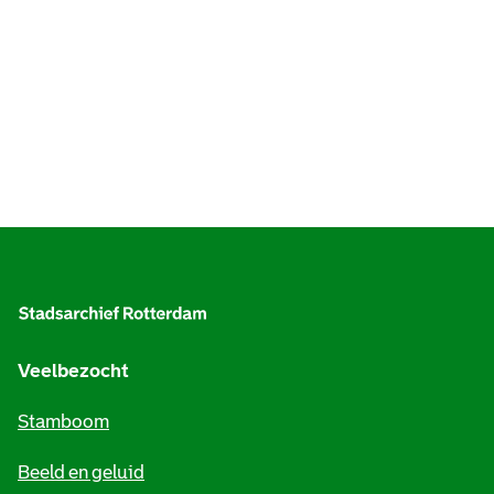
A
l
g
e
Veelbezocht
m
Stamboom
e
Beeld en geluid
n