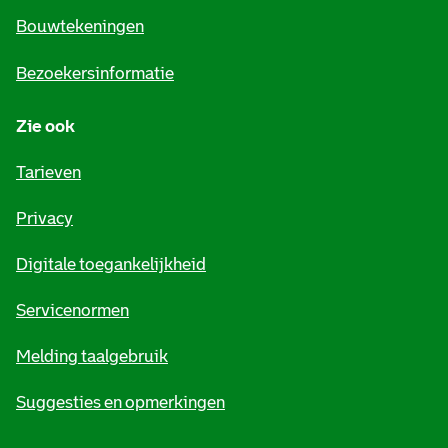
e
Bouwtekeningen
i
Bezoekersinformatie
n
Zie ook
f
o
Tarieven
r
Privacy
m
Digitale toegankelijkheid
a
t
Servicenormen
i
Melding taalgebruik
e
Suggesties en opmerkingen