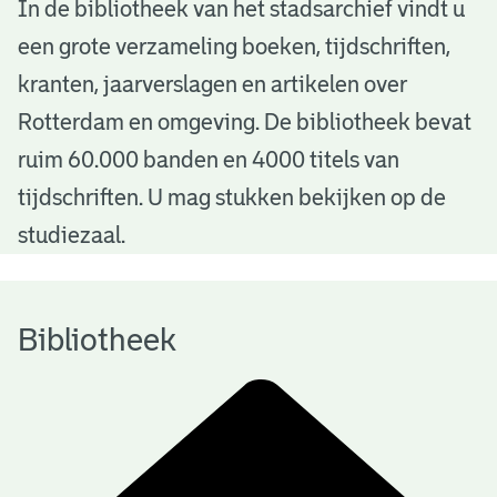
B
In de bibliotheek van het stadsarchief vindt u
een grote verzameling boeken, tijdschriften,
i
kranten, jaarverslagen en artikelen over
b
Rotterdam en omgeving. De bibliotheek bevat
l
ruim 60.000 banden en 4000 titels van
i
tijdschriften. U mag stukken bekijken op de
o
studiezaal.
t
h
Bibliotheek
e
e
k