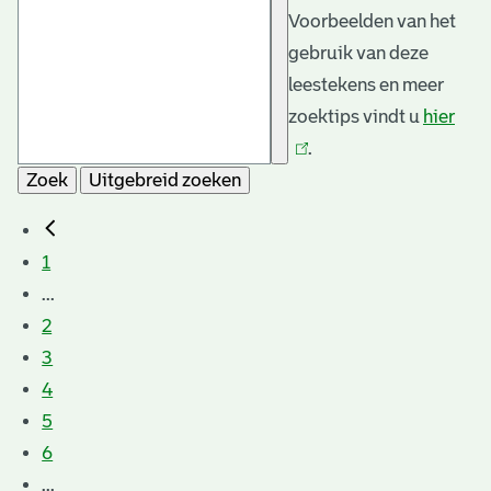
Voorbeelden van het
gebruik van deze
leestekens en meer
zoektips vindt u
hier
(link
.
is
Zoek
Uitgebreid zoeken
exte
1
...
2
3
4
5
6
...