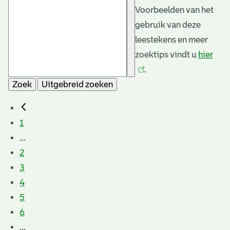
Voorbeelden van het
gebruik van deze
leestekens en meer
zoektips vindt u
hier
(link
.
is
Zoek
Uitgebreid zoeken
exte
1
...
2
3
4
5
6
...