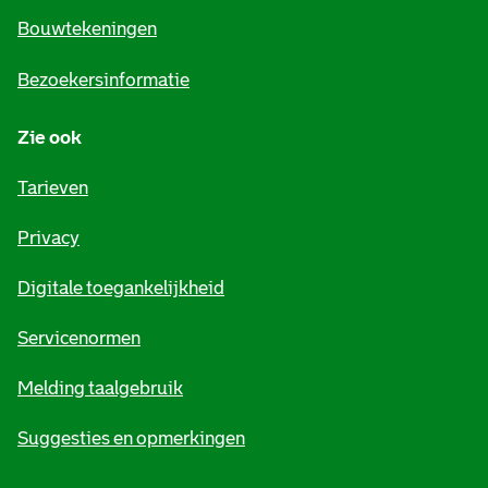
e
Bouwtekeningen
i
Bezoekersinformatie
n
Zie ook
f
o
Tarieven
r
Privacy
m
Digitale toegankelijkheid
a
t
Servicenormen
i
Melding taalgebruik
e
Suggesties en opmerkingen