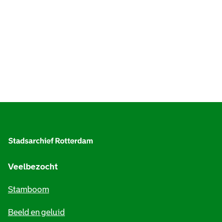
A
l
g
e
Veelbezocht
m
Stamboom
e
Beeld en geluid
n