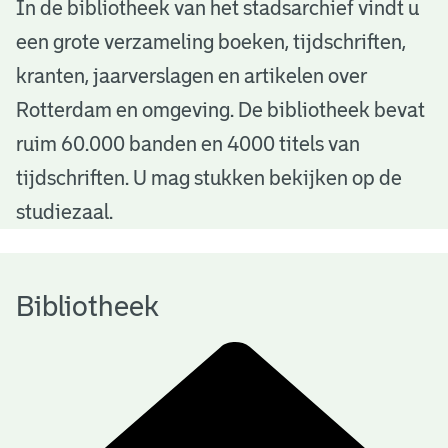
B
In de bibliotheek van het stadsarchief vindt u
een grote verzameling boeken, tijdschriften,
i
kranten, jaarverslagen en artikelen over
b
Rotterdam en omgeving. De bibliotheek bevat
l
ruim 60.000 banden en 4000 titels van
i
tijdschriften. U mag stukken bekijken op de
o
studiezaal.
t
h
Bibliotheek
e
e
k