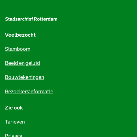
A
l
g
e
Veelbezocht
m
Stamboom
e
Beeld en geluid
n
e
Bouwtekeningen
i
Bezoekersinformatie
n
Zie ook
f
o
Tarieven
r
Privacy