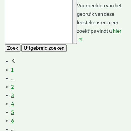
Voorbeelden van het
gebruik van deze
leestekens en meer
zoektips vindt u
hier
(link
.
is
Zoek
Uitgebreid zoeken
exte
1
...
2
3
4
5
6
...