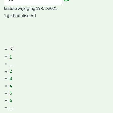
laatste wijziging 19-02-2021
1 gedigitaliseerd
1
...
2
3
4
5
6
...