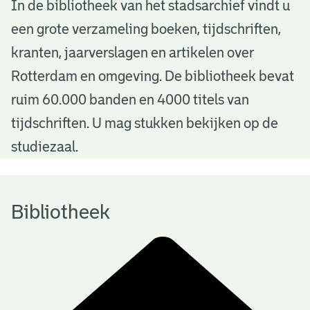
B
In de bibliotheek van het stadsarchief vindt u
een grote verzameling boeken, tijdschriften,
i
kranten, jaarverslagen en artikelen over
b
Rotterdam en omgeving. De bibliotheek bevat
l
ruim 60.000 banden en 4000 titels van
i
tijdschriften. U mag stukken bekijken op de
o
studiezaal.
t
h
Bibliotheek
e
e
k