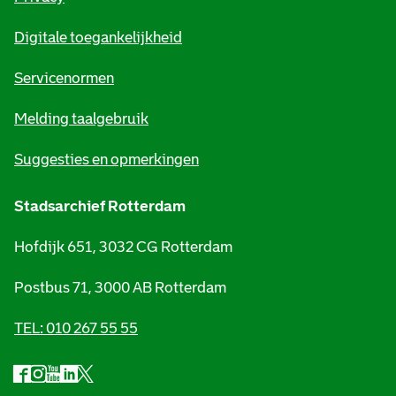
m
Digitale toegankelijkheid
a
t
Servicenormen
i
Melding taalgebruik
e
Suggesties en opmerkingen
Stadsarchief Rotterdam
Hofdijk 651, 3032 CG Rotterdam
Postbus 71, 3000 AB Rotterdam
TEL: 010 267 55 55
F
I
Y
L
X
S
a
n
o
i
S