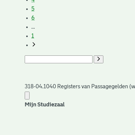
5
6
...
1
318-04.1040 Registers van Passagegelden (wes
Mijn Studiezaal