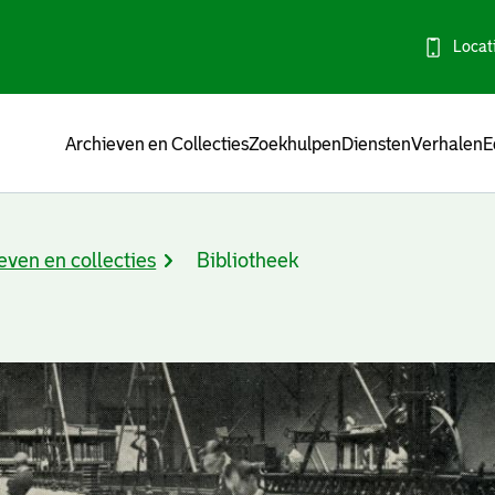
Locat
Menu
Archieven en Collecties
Zoekhulpen
Diensten
Verhalen
E
even en collecties
Bibliotheek