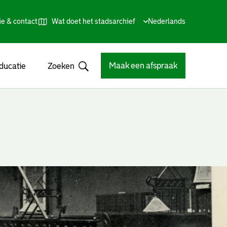
ie & contact
Wat doet het stadsarchief
Huidige
Nederlands
,
Talen
taal:
Kies
andere
taal
Maak een afspraak
ducatie
Zoeken
Open