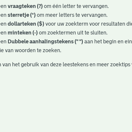
een
vraagteken (?)
om één letter te vervangen.
een
sterretje (*)
om meer letters te vervangen.
een
dollarteken ($)
voor uw zoekterm voor resultaten die
een
minteken (-)
om zoektermen uit te sluiten.
een
Dubbele aanhalingstekens (" ")
aan het begin en ei
ie van woorden te zoeken.
 van het gebruik van deze leestekens en meer zoektips 