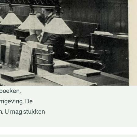
 boeken,
 omgeving. De
en. U mag stukken