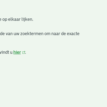
 op elkaar lijken.
nde van uw zoektermen om naar de exacte
vindt u
hier
(link
.
is
extern)