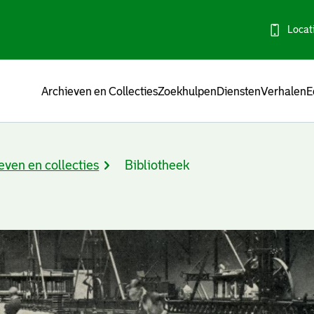
Locat
Menu
Archieven en Collecties
Zoekhulpen
Diensten
Verhalen
E
even en collecties
Bibliotheek