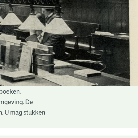
 boeken,
 omgeving. De
en. U mag stukken