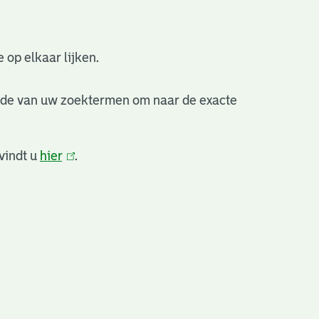
 op elkaar lijken.
nde van uw zoektermen om naar de exacte
vindt u
hier
(link
.
is
extern)