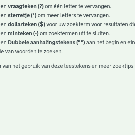
een
vraagteken (?)
om één letter te vervangen.
een
sterretje (*)
om meer letters te vervangen.
een
dollarteken ($)
voor uw zoekterm voor resultaten die
een
minteken (-)
om zoektermen uit te sluiten.
een
Dubbele aanhalingstekens (" ")
aan het begin en ei
ie van woorden te zoeken.
 van het gebruik van deze leestekens en meer zoektips 