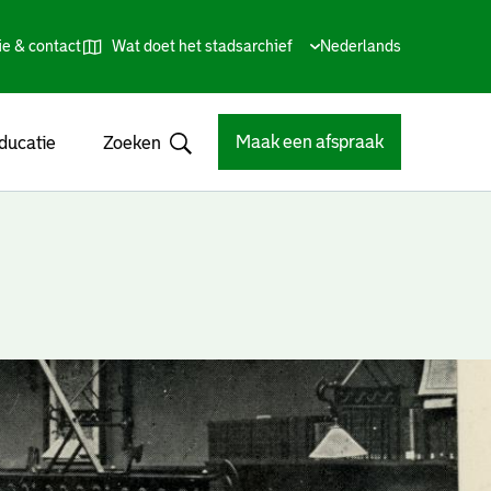
ie & contact
Wat doet het stadsarchief
Huidige
Nederlands
,
Talen
taal:
Kies
andere
taal
Maak een afspraak
ducatie
Zoeken
Open