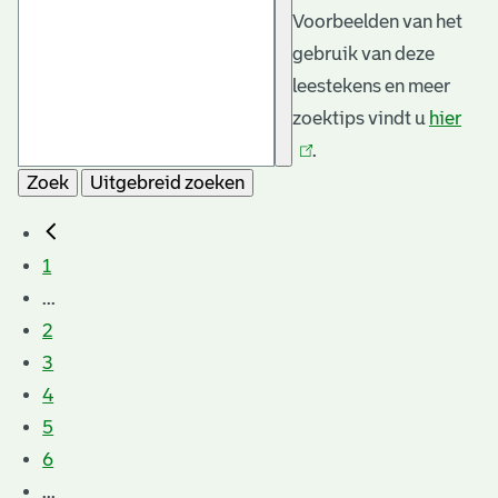
Voorbeelden van het
gebruik van deze
leestekens en meer
zoektips vindt u
hier
(link
.
is
Zoek
Uitgebreid zoeken
exte
1
...
2
3
4
5
6
...