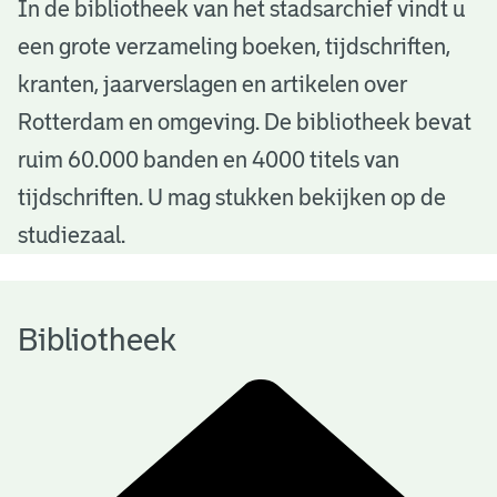
B
In de bibliotheek van het stadsarchief vindt u
een grote verzameling boeken, tijdschriften,
i
kranten, jaarverslagen en artikelen over
b
Rotterdam en omgeving. De bibliotheek bevat
l
ruim 60.000 banden en 4000 titels van
i
tijdschriften. U mag stukken bekijken op de
o
studiezaal.
t
h
Bibliotheek
e
e
k