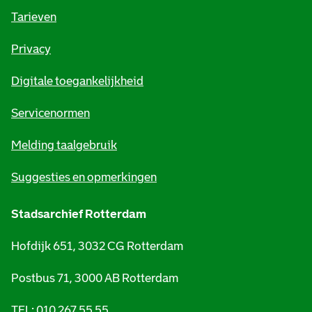
o
Tarieven
r
Privacy
m
Digitale toegankelijkheid
a
t
Servicenormen
i
Melding taalgebruik
e
Suggesties en opmerkingen
Stadsarchief Rotterdam
Hofdijk 651, 3032 CG Rotterdam
Postbus 71, 3000 AB Rotterdam
TEL: 010 267 55 55