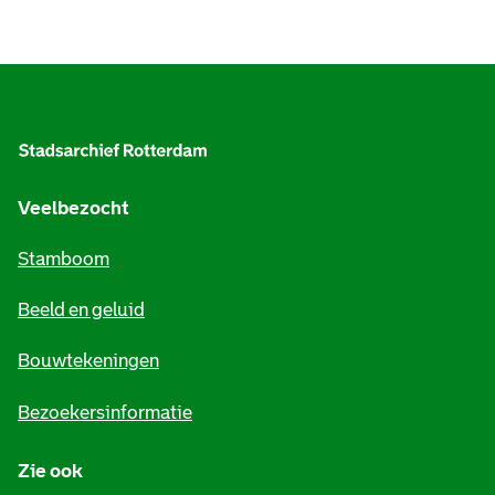
A
l
g
e
Veelbezocht
m
Stamboom
e
Beeld en geluid
n
e
Bouwtekeningen
i
Bezoekersinformatie
n
Zie ook
f