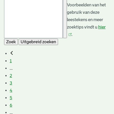
Voorbeelden van het
gebruik van deze
leestekens en meer
zoektips vindt u
hier
(link
.
is
Zoek
Uitgebreid zoeken
exte
1
...
2
3
4
5
6
...