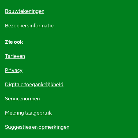
n
e
Bouwtekeningen
i
Bezoekersinformatie
n
Zie ook
f
o
Tarieven
r
Privacy
m
Digitale toegankelijkheid
a
t
Servicenormen
i
Melding taalgebruik
e
Suggesties en opmerkingen