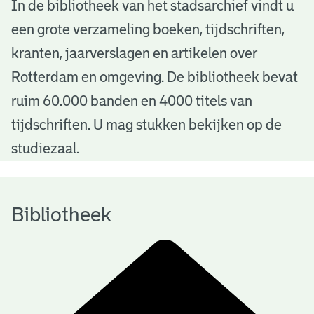
B
In de bibliotheek van het stadsarchief vindt u
een grote verzameling boeken, tijdschriften,
i
kranten, jaarverslagen en artikelen over
b
Rotterdam en omgeving. De bibliotheek bevat
l
ruim 60.000 banden en 4000 titels van
i
tijdschriften. U mag stukken bekijken op de
o
studiezaal.
t
h
Bibliotheek
e
e
k