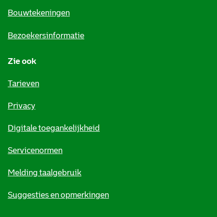
e
Bouwtekeningen
i
Bezoekersinformatie
n
Zie ook
f
o
Tarieven
r
Privacy
m
Digitale toegankelijkheid
a
t
Servicenormen
i
Melding taalgebruik
e
Suggesties en opmerkingen