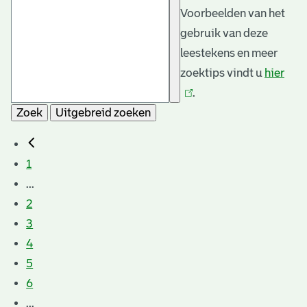
Voorbeelden van het
gebruik van deze
leestekens en meer
zoektips vindt u
hier
(link
.
is
Zoek
Uitgebreid zoeken
exte
1
...
2
3
4
5
6
...