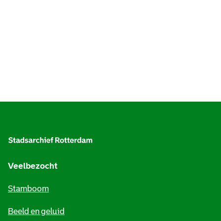
A
l
g
e
Veelbezocht
m
Stamboom
e
Beeld en geluid
n