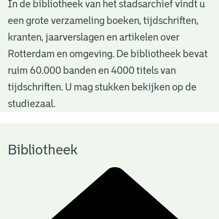
B
In de bibliotheek van het stadsarchief vindt u
een grote verzameling boeken, tijdschriften,
i
kranten, jaarverslagen en artikelen over
b
Rotterdam en omgeving. De bibliotheek bevat
l
ruim 60.000 banden en 4000 titels van
i
tijdschriften. U mag stukken bekijken op de
o
studiezaal.
t
h
Bibliotheek
e
e
k