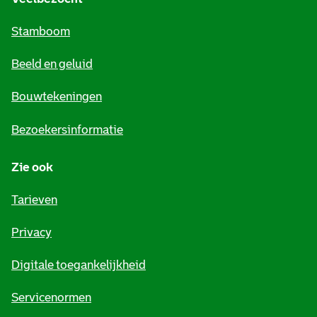
m
Stamboom
e
Beeld en geluid
n
e
Bouwtekeningen
i
Bezoekersinformatie
n
Zie ook
f
o
Tarieven
r
Privacy
m
Digitale toegankelijkheid
a
t
Servicenormen