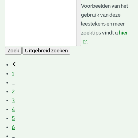
Voorbeelden van het
gebruik van deze
leestekens en meer
zoektips vindt u
hier
(link
.
is
Zoek
Uitgebreid zoeken
exte
1
...
2
3
4
5
6
...