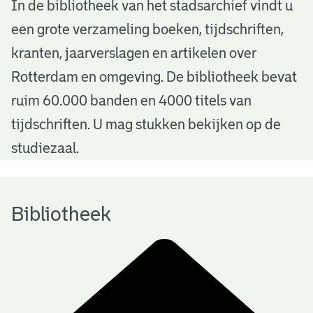
B
In de bibliotheek van het stadsarchief vindt u
een grote verzameling boeken, tijdschriften,
i
kranten, jaarverslagen en artikelen over
b
Rotterdam en omgeving. De bibliotheek bevat
l
ruim 60.000 banden en 4000 titels van
i
tijdschriften. U mag stukken bekijken op de
o
studiezaal.
t
h
Bibliotheek
e
e
k