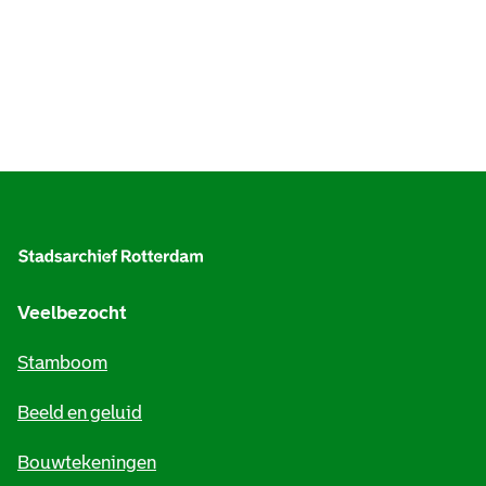
A
l
g
e
Veelbezocht
m
Stamboom
e
Beeld en geluid
n
e
Bouwtekeningen