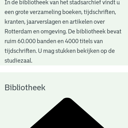
B
In de bibliotheek van het stadsarchief vindt u
een grote verzameling boeken, tijdschriften,
i
kranten, jaarverslagen en artikelen over
b
Rotterdam en omgeving. De bibliotheek bevat
l
ruim 60.000 banden en 4000 titels van
i
tijdschriften. U mag stukken bekijken op de
o
studiezaal.
t
h
Bibliotheek
e
e
k