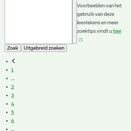
Voorbeelden van het
gebruik van deze
leestekens en meer
zoektips vindt u
hier
(link
.
is
Zoek
Uitgebreid zoeken
exte
1
...
2
3
4
5
6
...