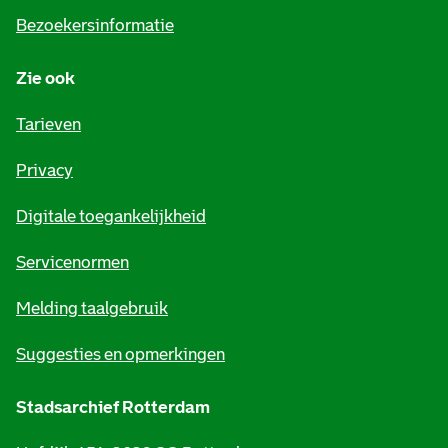
i
Bezoekersinformatie
n
Zie ook
f
o
Tarieven
r
Privacy
m
Digitale toegankelijkheid
a
t
Servicenormen
i
Melding taalgebruik
e
Suggesties en opmerkingen
Stadsarchief Rotterdam