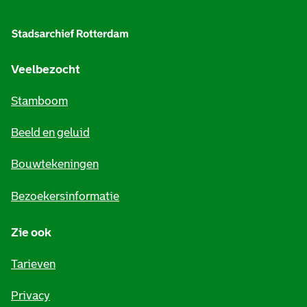
l
g
e
Veelbezocht
m
Stamboom
e
Beeld en geluid
n
e
Bouwtekeningen
i
Bezoekersinformatie
n
Zie ook
f
o
Tarieven
r
Privacy