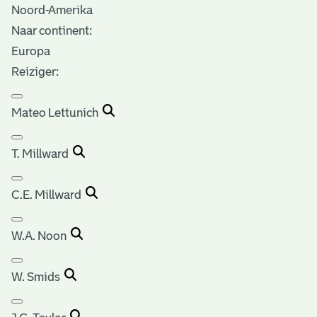
Noord-Amerika
Naar continent:
Europa
Reiziger:
Mateo Lettunich
T. Millward
C.E. Millward
W.A. Noon
W. Smids