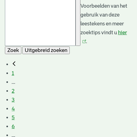
Voorbeelden van het
gebruik van deze
leestekens en meer
zoektips vindt u
hier
(link
.
is
Zoek
Uitgebreid zoeken
exte
1
...
2
3
4
5
6
...