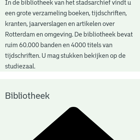
B
In de bibliotheek van het stadsarchief vindt u
een grote verzameling boeken, tijdschriften,
i
kranten, jaarverslagen en artikelen over
b
Rotterdam en omgeving. De bibliotheek bevat
l
ruim 60.000 banden en 4000 titels van
i
tijdschriften. U mag stukken bekijken op de
o
studiezaal.
t
h
Bibliotheek
e
e
k