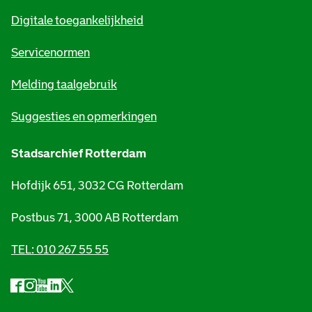
m
Digitale toegankelijkheid
a
t
Servicenormen
i
Melding taalgebruik
e
Suggesties en opmerkingen
Stadsarchief Rotterdam
Hofdijk 651, 3032 CG Rotterdam
Postbus 71, 3000 AB Rotterdam
TEL: 010 267 55 55
F
I
Y
L
X
S
a
n
o
i
S
o
c
s
u
n
t