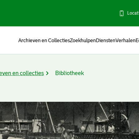
Locat
Menu
Archieven en Collecties
Zoekhulpen
Diensten
Verhalen
E
even en collecties
Bibliotheek