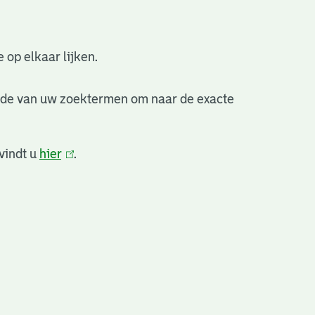
 op elkaar lijken.
nde van uw zoektermen om naar de exacte
vindt u
hier
(link
.
is
extern)