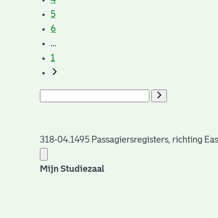
5
6
...
1
318-04.1495 Passagiersregisters, richting Ea
Mijn Studiezaal