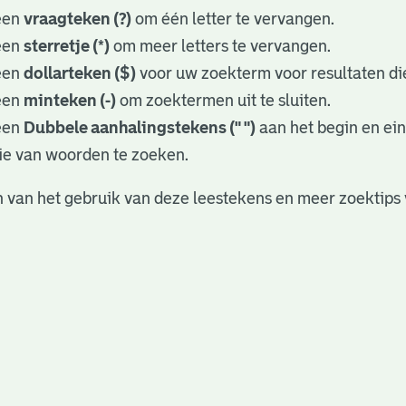
een
vraagteken (?)
om één letter te vervangen.
een
sterretje (*)
om meer letters te vervangen.
een
dollarteken ($)
voor uw zoekterm voor resultaten die
een
minteken (-)
om zoektermen uit te sluiten.
een
Dubbele aanhalingstekens (" ")
aan het begin en ei
ie van woorden te zoeken.
 van het gebruik van deze leestekens en meer zoektips 