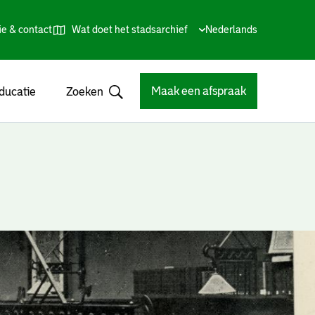
ie & contact
Wat doet het stadsarchief
Huidige
Nederlands
,
Talen
taal:
Kies
andere
taal
Maak een afspraak
ducatie
Zoeken
Open