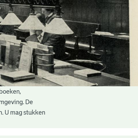
 boeken,
 omgeving. De
en. U mag stukken