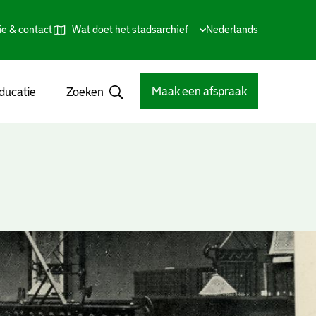
ie & contact
Wat doet het stadsarchief
Huidige
Nederlands
,
Talen
taal:
Kies
andere
taal
Maak een afspraak
ducatie
Zoeken
Open