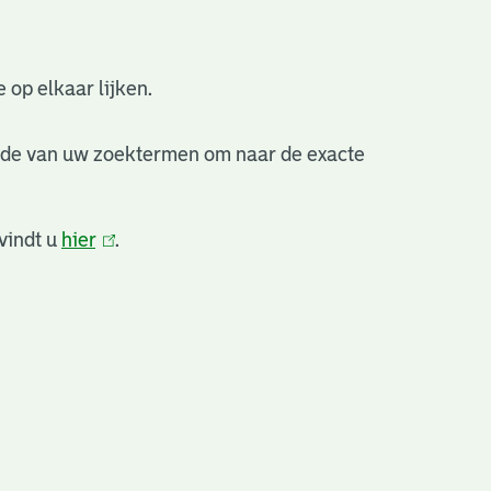
 op elkaar lijken.
nde van uw zoektermen om naar de exacte
vindt u
hier
(link
.
is
extern)