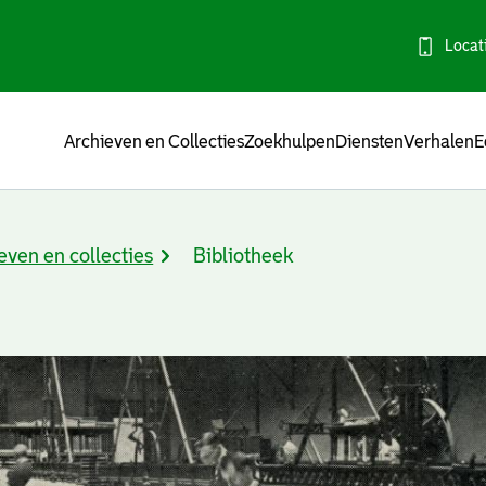
Locat
Menu
Archieven en Collecties
Zoekhulpen
Diensten
Verhalen
E
even en collecties
Bibliotheek