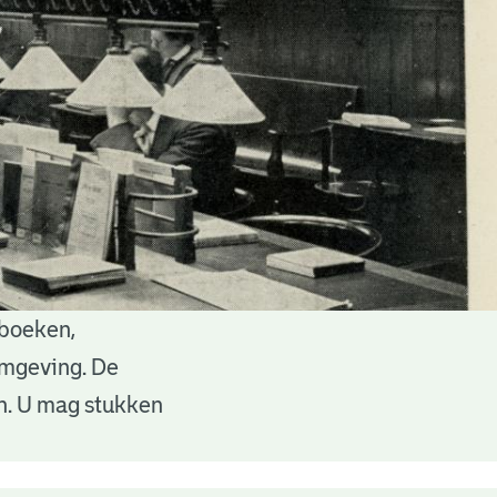
 boeken,
 omgeving. De
en. U mag stukken