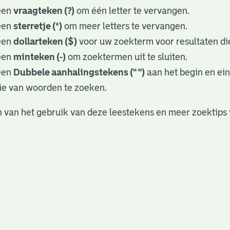
een
vraagteken (?)
om één letter te vervangen.
een
sterretje (*)
om meer letters te vervangen.
een
dollarteken ($)
voor uw zoekterm voor resultaten die
een
minteken (-)
om zoektermen uit te sluiten.
een
Dubbele aanhalingstekens (" ")
aan het begin en ei
ie van woorden te zoeken.
 van het gebruik van deze leestekens en meer zoektips 