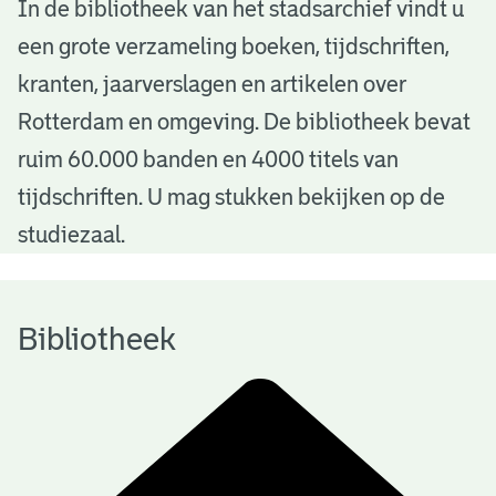
B
In de bibliotheek van het stadsarchief vindt u
een grote verzameling boeken, tijdschriften,
i
kranten, jaarverslagen en artikelen over
b
Rotterdam en omgeving. De bibliotheek bevat
l
ruim 60.000 banden en 4000 titels van
i
tijdschriften. U mag stukken bekijken op de
o
studiezaal.
t
h
Bibliotheek
e
e
k