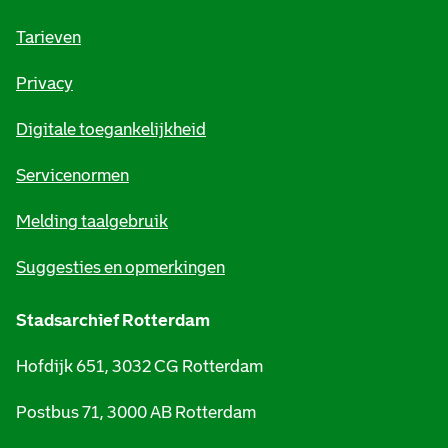
f
o
Tarieven
r
Privacy
m
Digitale toegankelijkheid
a
t
Servicenormen
i
Melding taalgebruik
e
Suggesties en opmerkingen
Stadsarchief Rotterdam
Hofdijk 651, 3032 CG Rotterdam
Postbus 71, 3000 AB Rotterdam