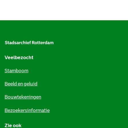
A
l
g
e
Veelbezocht
m
Stamboom
e
Beeld en geluid
n
e
Bouwtekeningen
i
Bezoekersinformatie
n
Zie ook