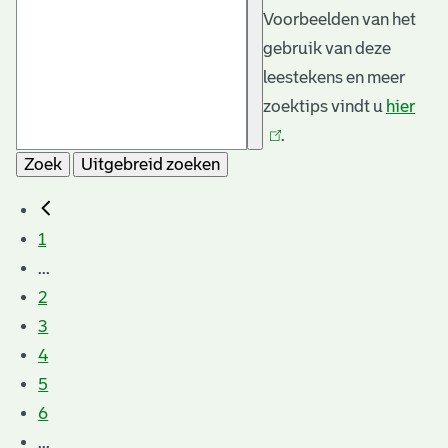
Voorbeelden van het
gebruik van deze
leestekens en meer
zoektips vindt u
hier
(link
.
is
Zoek
Uitgebreid zoeken
exte
1
...
2
3
4
5
6
...