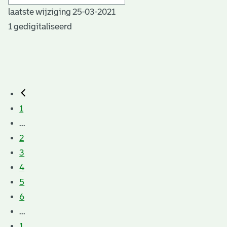
laatste wijziging 25-03-2021
1 gedigitaliseerd
1
...
2
3
4
5
6
...
1