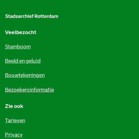
l
g
e
Veelbezocht
m
Stamboom
e
Beeld en geluid
n
e
Bouwtekeningen
i
Bezoekersinformatie
n
Zie ook
f
o
Tarieven
r
Privacy