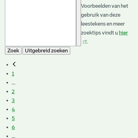
Voorbeelden van het
gebruik van deze
leestekens en meer
zoektips vindt u
hier
(link
.
is
Zoek
Uitgebreid zoeken
exte
1
...
2
3
4
5
6
...