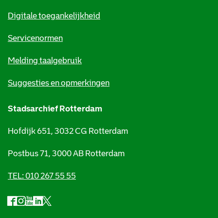
m
Digitale toegankelijkheid
a
t
Servicenormen
i
Melding taalgebruik
e
Suggesties en opmerkingen
Stadsarchief Rotterdam
Hofdijk 651, 3032 CG Rotterdam
Postbus 71, 3000 AB Rotterdam
TEL: 010 267 55 55
F
I
Y
L
X
S
a
n
o
i
S
o
c
s
u
n
t