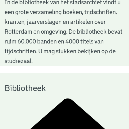
B
In de bibliotheek van het stadsarchief vindt u
een grote verzameling boeken, tijdschriften,
i
kranten, jaarverslagen en artikelen over
b
Rotterdam en omgeving. De bibliotheek bevat
l
ruim 60.000 banden en 4000 titels van
i
tijdschriften. U mag stukken bekijken op de
o
studiezaal.
t
h
Bibliotheek
e
e
k