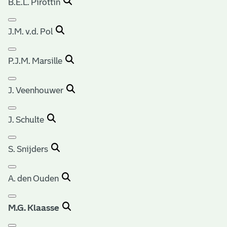
B.E.L. Pirottin
J.M. v.d. Pol
P.J.M. Marsille
J. Veenhouwer
J. Schulte
S. Snijders
A. den Ouden
M.G. Klaasse