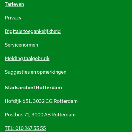
o
Tarieven
r
Privacy
m
Digitale toegankelijkheid
a
t
Servicenormen
i
Melding taalgebruik
e
Suggesties en opmerkingen
Stadsarchief Rotterdam
Hofdijk 651, 3032 CG Rotterdam
Postbus 71, 3000 AB Rotterdam
TEL: 010 267 55 55