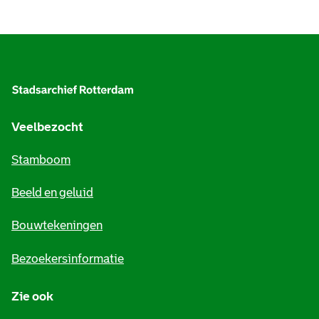
A
l
g
e
Veelbezocht
m
Stamboom
e
Beeld en geluid
n
e
Bouwtekeningen
i
Bezoekersinformatie
n
Zie ook
f