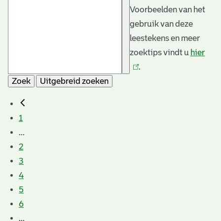
Voorbeelden van het
gebruik van deze
leestekens en meer
zoektips vindt u
hier
(link
.
is
Zoek
Uitgebreid zoeken
exte
1
...
2
3
4
5
6
...