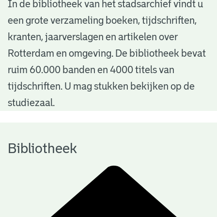
B
In de bibliotheek van het stadsarchief vindt u
een grote verzameling boeken, tijdschriften,
i
kranten, jaarverslagen en artikelen over
b
Rotterdam en omgeving. De bibliotheek bevat
l
ruim 60.000 banden en 4000 titels van
i
tijdschriften. U mag stukken bekijken op de
o
studiezaal.
t
h
Bibliotheek
e
e
k