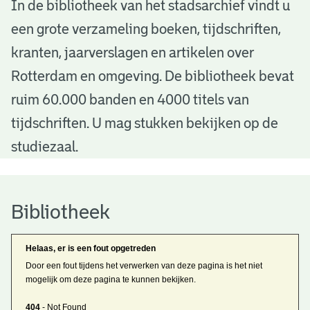
B
In de bibliotheek van het stadsarchief vindt u
een grote verzameling boeken, tijdschriften,
i
kranten, jaarverslagen en artikelen over
b
Rotterdam en omgeving. De bibliotheek bevat
l
ruim 60.000 banden en 4000 titels van
i
tijdschriften. U mag stukken bekijken op de
o
studiezaal.
t
h
Bibliotheek
e
Helaas, er is een fout opgetreden
e
Door een fout tijdens het verwerken van deze pagina is het niet
mogelijk om deze pagina te kunnen bekijken.
k
404
- Not Found