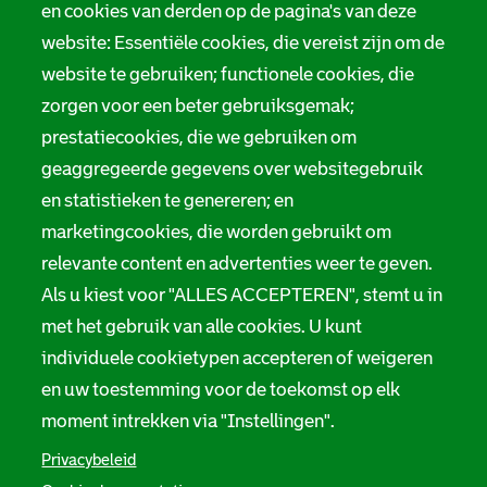
Tarieven
en cookies van derden op de pagina's van deze
r
website: Essentiële cookies, die vereist zijn om de
Privacy
m
website te gebruiken; functionele cookies, die
Digitale toegankelijkheid
zorgen voor een beter gebruiksgemak;
a
prestatiecookies, die we gebruiken om
t
Servicenormen
geaggregeerde gegevens over websitegebruik
i
en statistieken te genereren; en
Melding taalgebruik
e
marketingcookies, die worden gebruikt om
Suggesties en opmerkingen
relevante content en advertenties weer te geven.
Als u kiest voor "ALLES ACCEPTEREN", stemt u in
Stadsarchief Rotterdam
met het gebruik van alle cookies. U kunt
individuele cookietypen accepteren of weigeren
Hofdijk 651, 3032 CG Rotterdam
en uw toestemming voor de toekomst op elk
Postbus 71, 3000 AB Rotterdam
moment intrekken via "Instellingen".
TEL: 010 267 55 55
Privacybeleid