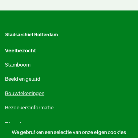
A
l
g
e
Veelbezocht
m
Stamboom
e
Beeld en geluid
n
e
Bouwtekeningen
i
Bezoekersinformatie
n
Zie ook
f
We gebruiken een selectie van onze eigen cookies
o