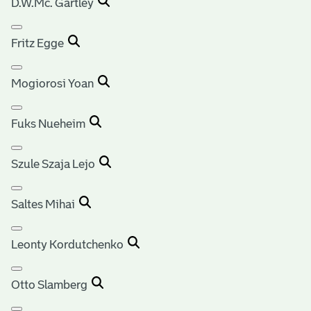
D.W.Mc. Gartley
Fritz Egge
Mogiorosi Yoan
Fuks Nueheim
Szule Szaja Lejo
Saltes Mihai
Leonty Kordutchenko
Otto Slamberg