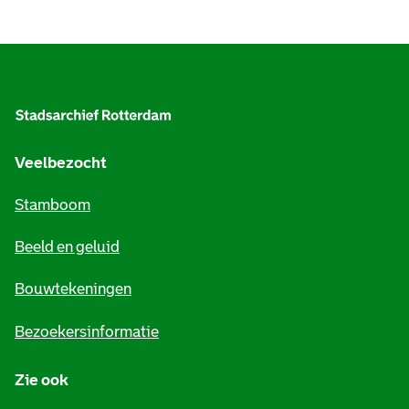
A
l
g
e
Veelbezocht
m
Stamboom
e
Beeld en geluid
n
e
Bouwtekeningen
i
Bezoekersinformatie
n
Zie ook
f