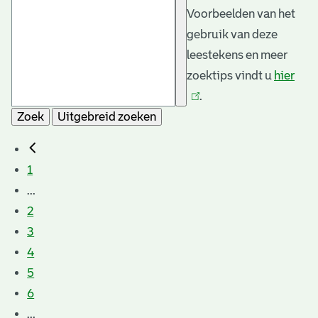
Voorbeelden van het
gebruik van deze
leestekens en meer
zoektips vindt u
hier
(link
.
is
Zoek
Uitgebreid zoeken
exte
1
...
2
3
4
5
6
...