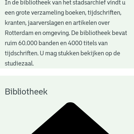
B
In de bibliotheek van het stadsarchief vindt u
een grote verzameling boeken, tijdschriften,
i
kranten, jaarverslagen en artikelen over
b
Rotterdam en omgeving. De bibliotheek bevat
l
ruim 60.000 banden en 4000 titels van
i
tijdschriften. U mag stukken bekijken op de
o
studiezaal.
t
h
Bibliotheek
e
e
k