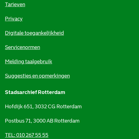
o
Tarieven
r
Privacy
m
Digitale toegankelijkheid
a
t
Servicenormen
i
Melding taalgebruik
e
Suggesties en opmerkingen
Stadsarchief Rotterdam
Hofdijk 651, 3032 CG Rotterdam
Postbus 71, 3000 AB Rotterdam
TEL: 010 267 55 55