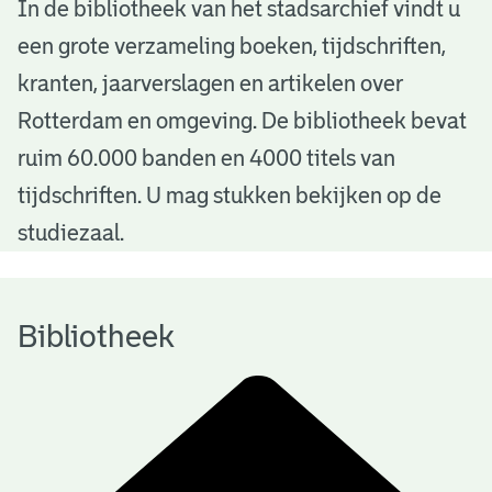
B
In de bibliotheek van het stadsarchief vindt u
een grote verzameling boeken, tijdschriften,
i
kranten, jaarverslagen en artikelen over
b
Rotterdam en omgeving. De bibliotheek bevat
l
ruim 60.000 banden en 4000 titels van
i
tijdschriften. U mag stukken bekijken op de
o
studiezaal.
t
h
Bibliotheek
e
e
k