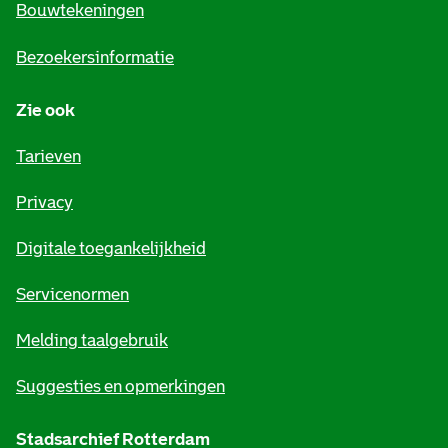
e
Bouwtekeningen
i
Bezoekersinformatie
n
Zie ook
f
o
Tarieven
r
Privacy
m
Digitale toegankelijkheid
a
t
Servicenormen
i
Melding taalgebruik
e
Suggesties en opmerkingen
Stadsarchief Rotterdam