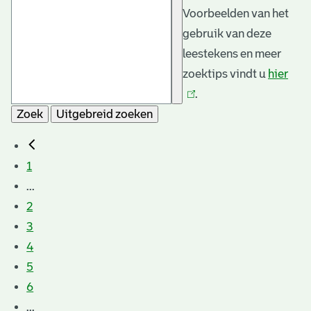
Voorbeelden van het
gebruik van deze
leestekens en meer
zoektips vindt u
hier
(link
.
is
Zoek
Uitgebreid zoeken
exte
1
...
2
3
4
5
6
...