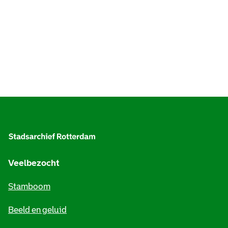
A
l
g
e
Veelbezocht
m
Stamboom
e
Beeld en geluid
n