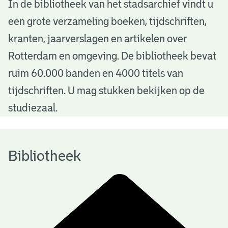
B
In de bibliotheek van het stadsarchief vindt u
een grote verzameling boeken, tijdschriften,
i
kranten, jaarverslagen en artikelen over
b
Rotterdam en omgeving. De bibliotheek bevat
l
ruim 60.000 banden en 4000 titels van
i
tijdschriften. U mag stukken bekijken op de
o
studiezaal.
t
h
Bibliotheek
e
e
k