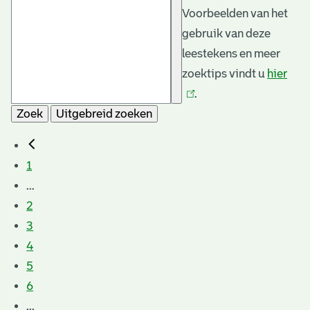
Voorbeelden van het
gebruik van deze
leestekens en meer
zoektips vindt u
hier
(link
.
is
Zoek
Uitgebreid zoeken
exte
1
...
2
3
4
5
6
...