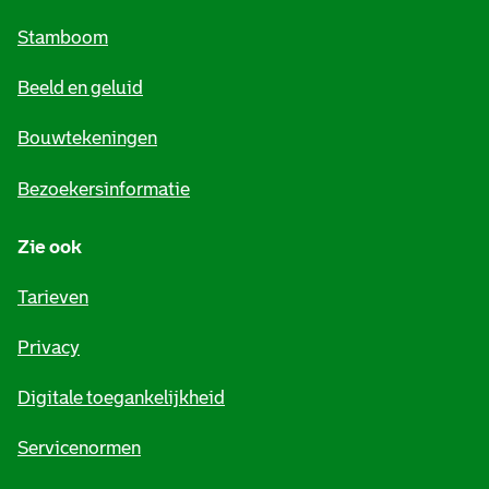
m
Stamboom
e
Beeld en geluid
n
e
Bouwtekeningen
i
Bezoekersinformatie
n
Zie ook
f
o
Tarieven
r
Privacy
m
Digitale toegankelijkheid
a
t
Servicenormen