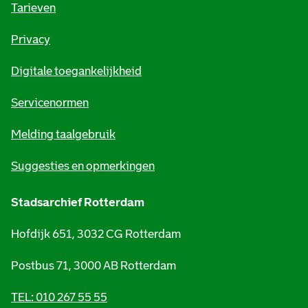
o
Tarieven
r
Privacy
m
Digitale toegankelijkheid
a
t
Servicenormen
i
Melding taalgebruik
e
Suggesties en opmerkingen
Stadsarchief Rotterdam
Hofdijk 651, 3032 CG Rotterdam
Postbus 71, 3000 AB Rotterdam
TEL: 010 267 55 55