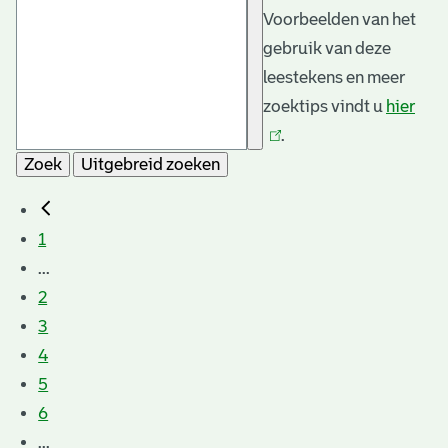
Voorbeelden van het
gebruik van deze
leestekens en meer
zoektips vindt u
hier
(link
.
is
Zoek
Uitgebreid zoeken
exte
1
...
2
3
4
5
6
...