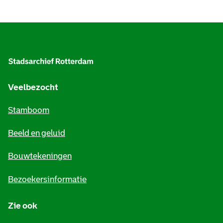
A
l
g
e
Veelbezocht
m
Stamboom
e
Beeld en geluid
n
e
Bouwtekeningen
i
Bezoekersinformatie
n
Zie ook
f