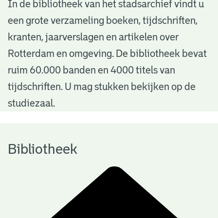
B
In de bibliotheek van het stadsarchief vindt u
een grote verzameling boeken, tijdschriften,
i
kranten, jaarverslagen en artikelen over
b
Rotterdam en omgeving. De bibliotheek bevat
l
ruim 60.000 banden en 4000 titels van
i
tijdschriften. U mag stukken bekijken op de
o
studiezaal.
t
h
Bibliotheek
e
e
k