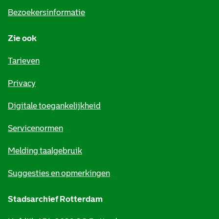
i
Bezoekersinformatie
n
Zie ook
f
o
Tarieven
r
Privacy
m
Digitale toegankelijkheid
a
t
Servicenormen
i
Melding taalgebruik
e
Suggesties en opmerkingen
Stadsarchief Rotterdam