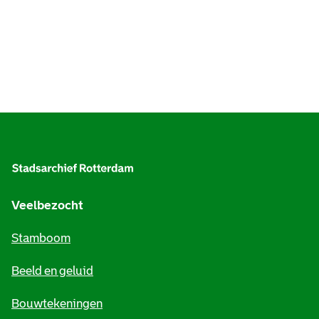
A
l
g
e
Veelbezocht
m
Stamboom
e
Beeld en geluid
n
e
Bouwtekeningen