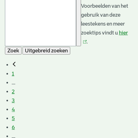
Voorbeelden van het
gebruik van deze
leestekens en meer
zoektips vindt u
hier
(link
.
is
Zoek
Uitgebreid zoeken
exte
1
...
2
3
4
5
6
...