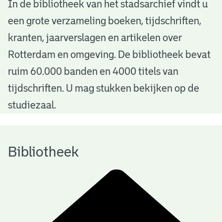
B
In de bibliotheek van het stadsarchief vindt u
een grote verzameling boeken, tijdschriften,
i
kranten, jaarverslagen en artikelen over
b
Rotterdam en omgeving. De bibliotheek bevat
l
ruim 60.000 banden en 4000 titels van
i
tijdschriften. U mag stukken bekijken op de
o
studiezaal.
t
h
Bibliotheek
e
e
k