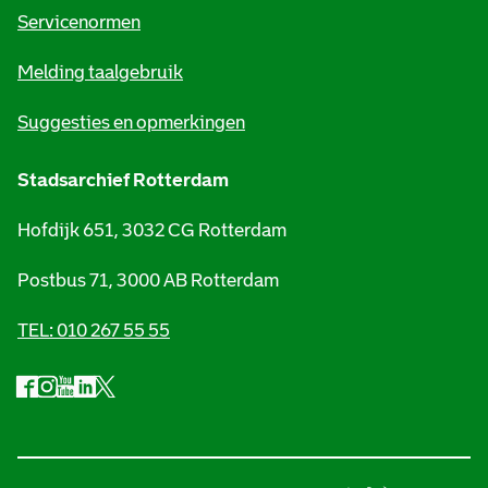
t
Servicenormen
i
Melding taalgebruik
e
Suggesties en opmerkingen
Stadsarchief Rotterdam
Hofdijk 651, 3032 CG Rotterdam
Postbus 71, 3000 AB Rotterdam
TEL: 010 267 55 55
F
I
Y
L
X
S
a
n
o
i
S
o
c
s
u
n
t
e
t
t
k
a
c
b
a
u
e
d
i
o
g
b
d
s