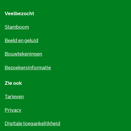
g
e
Veelbezocht
m
Stamboom
e
Beeld en geluid
n
e
Bouwtekeningen
i
Bezoekersinformatie
n
Zie ook
f
o
Tarieven
r
Privacy
m
Digitale toegankelijkheid
a