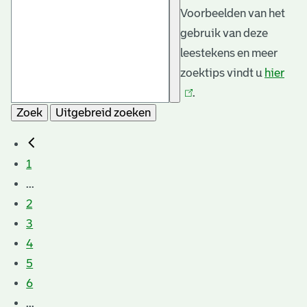
Voorbeelden van het
gebruik van deze
leestekens en meer
zoektips vindt u
hier
(link
.
is
Zoek
Uitgebreid zoeken
exte
1
...
2
3
4
5
6
...