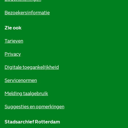
i
Bezoekersinformatie
n
Zie ook
f
o
Tarieven
r
Privacy
m
Digitale toegankelijkheid
a
t
Servicenormen
i
Melding taalgebruik
e
Suggesties en opmerkingen
Stadsarchief Rotterdam