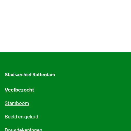
A
l
g
e
Veelbezocht
m
Stamboom
e
Beeld en geluid
n
e
Bouwtekeningen