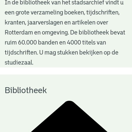
B
In de bibliotheek van het stadsarchief vindt u
een grote verzameling boeken, tijdschriften,
i
kranten, jaarverslagen en artikelen over
b
Rotterdam en omgeving. De bibliotheek bevat
l
ruim 60.000 banden en 4000 titels van
i
tijdschriften. U mag stukken bekijken op de
o
studiezaal.
t
h
Bibliotheek
e
e
k