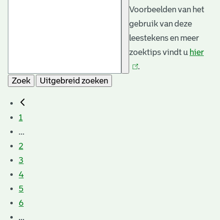
Voorbeelden van het
gebruik van deze
leestekens en meer
zoektips vindt u
hier
(link
.
is
Zoek
Uitgebreid zoeken
exte
1
...
2
3
4
5
6
...