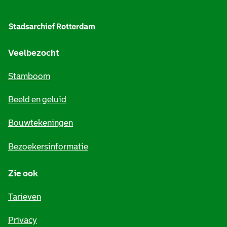
l
g
e
Veelbezocht
m
Stamboom
e
Beeld en geluid
n
e
Bouwtekeningen
i
Bezoekersinformatie
n
Zie ook
f
o
Tarieven
r
Privacy