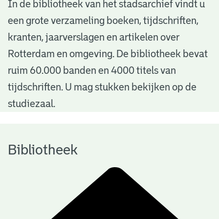
B
In de bibliotheek van het stadsarchief vindt u
een grote verzameling boeken, tijdschriften,
i
kranten, jaarverslagen en artikelen over
b
Rotterdam en omgeving. De bibliotheek bevat
l
ruim 60.000 banden en 4000 titels van
i
tijdschriften. U mag stukken bekijken op de
o
studiezaal.
t
h
Bibliotheek
e
e
k