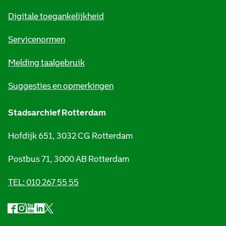
m
Digitale toegankelijkheid
a
t
Servicenormen
i
Melding taalgebruik
e
Suggesties en opmerkingen
Stadsarchief Rotterdam
Hofdijk 651, 3032 CG Rotterdam
Postbus 71, 3000 AB Rotterdam
TEL: 010 267 55 55
F
I
Y
L
X
S
a
n
o
i
S
o
c
s
u
n
t