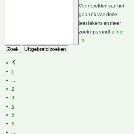
Voorbeelden van het
gebruik van deze
leestekens en meer
zoektips vindt u
hier
(link
.
is
Zoek
Uitgebreid zoeken
exte
1
...
2
3
4
5
6
...