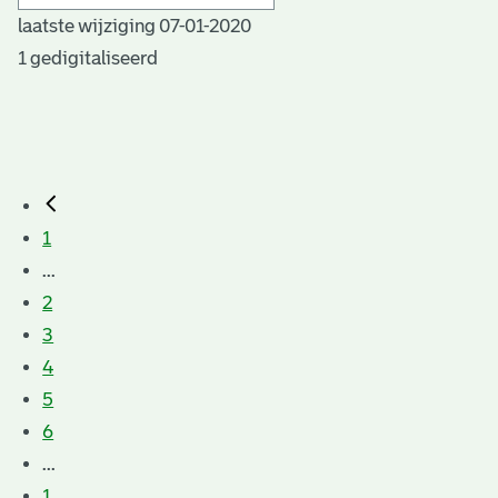
laatste wijziging 07-01-2020
1 gedigitaliseerd
1
...
2
3
4
5
6
...
1