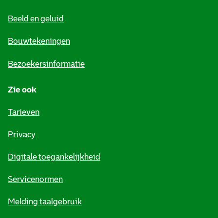
e
Beeld en geluid
n
e
Bouwtekeningen
i
Bezoekersinformatie
n
Zie ook
f
o
Tarieven
r
Privacy
m
Digitale toegankelijkheid
a
t
Servicenormen
i
Melding taalgebruik
e