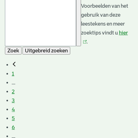
Voorbeelden van het
gebruik van deze
leestekens en meer
zoektips vindt u
hier
(link
.
is
Zoek
Uitgebreid zoeken
exte
1
...
2
3
4
5
6
...