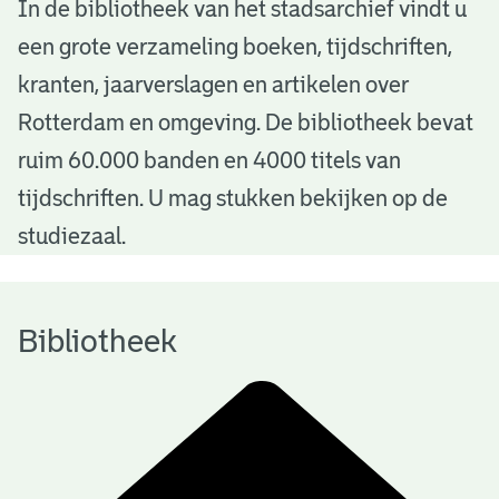
B
In de bibliotheek van het stadsarchief vindt u
een grote verzameling boeken, tijdschriften,
i
kranten, jaarverslagen en artikelen over
b
Rotterdam en omgeving. De bibliotheek bevat
l
ruim 60.000 banden en 4000 titels van
i
tijdschriften. U mag stukken bekijken op de
o
studiezaal.
t
h
Bibliotheek
e
e
k