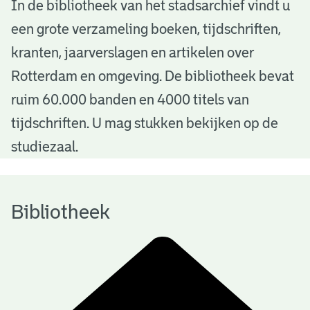
B
In de bibliotheek van het stadsarchief vindt u
een grote verzameling boeken, tijdschriften,
i
kranten, jaarverslagen en artikelen over
b
Rotterdam en omgeving. De bibliotheek bevat
l
ruim 60.000 banden en 4000 titels van
i
tijdschriften. U mag stukken bekijken op de
o
studiezaal.
t
h
Bibliotheek
e
e
k