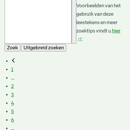
Voorbeelden van het
gebruik van deze
leestekens en meer
zoektips vindt u
hier
(link
.
is
Zoek
Uitgebreid zoeken
exte
1
...
2
3
4
5
6
...