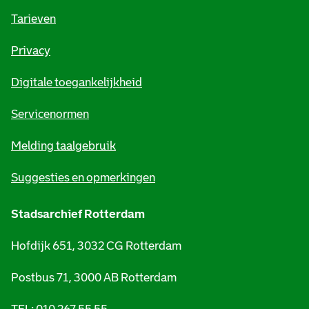
o
Tarieven
r
Privacy
m
Digitale toegankelijkheid
a
t
Servicenormen
i
Melding taalgebruik
e
Suggesties en opmerkingen
Stadsarchief Rotterdam
Hofdijk 651, 3032 CG Rotterdam
Postbus 71, 3000 AB Rotterdam