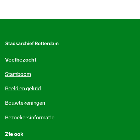
A
l
g
e
Veelbezocht
m
Stamboom
e
Beeld en geluid
n
e
Bouwtekeningen
i
Bezoekersinformatie
n
Zie ook
f