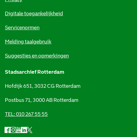
m
Digitale toegankelijkheid
a
t
Servicenormen
i
Melding taalgebruik
e
Suggesties en opmerkingen
Stadsarchief Rotterdam
Hofdijk 651, 3032 CG Rotterdam
Postbus 71, 3000 AB Rotterdam
TEL: 010 267 55 55
F
I
Y
L
X
S
a
n
o
i
S