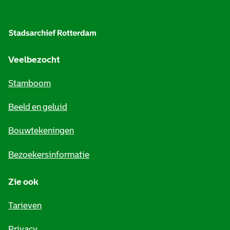
A
l
g
e
Veelbezocht
m
Stamboom
e
Beeld en geluid
n
e
Bouwtekeningen
i
Bezoekersinformatie
n
Zie ook
f
o
Tarieven
r
Privacy