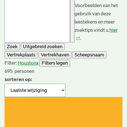
Voorbeelden van het
gebruik van deze
leestekens en meer
zoektips vindt u
hier
(link
.
is
Zoek
Uitgebreid zoeken
exte
Vertrekplaats
Vertrekhaven
Scheepsnaam
Filter:
Houston
x
Filters legen
695
personen
sorteren op: