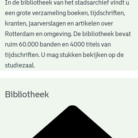
B
In de bibliotheek van het stadsarchief vindt u
een grote verzameling boeken, tijdschriften,
i
kranten, jaarverslagen en artikelen over
b
Rotterdam en omgeving. De bibliotheek bevat
l
ruim 60.000 banden en 4000 titels van
i
tijdschriften. U mag stukken bekijken op de
o
studiezaal.
t
h
Bibliotheek
e
e
k