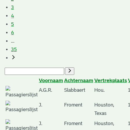
3
4
5
6
...
35
Voornaam
Achternaam
Vertrekplaats
A.G.R.
Slabbaert
Hou.
J.
Froment
Houston,
Texas
J.
Froment
Houston,