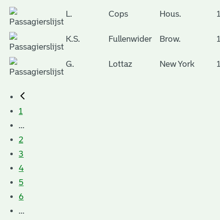
L.
Cops
Hous.
K.S.
Fullenwider
Brow.
G.
Lottaz
New York
1
...
2
3
4
5
6
...