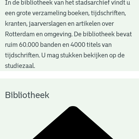
B
In de bibliotheek van het stadsarchief vindt u
een grote verzameling boeken, tijdschriften,
i
kranten, jaarverslagen en artikelen over
b
Rotterdam en omgeving. De bibliotheek bevat
l
ruim 60.000 banden en 4000 titels van
i
tijdschriften. U mag stukken bekijken op de
o
studiezaal.
t
h
Bibliotheek
e
e
k