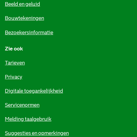
Beeld en geluid
n
e
Bouwtekeningen
i
Bezoekersinformatie
n
Zie ook
f
o
Tarieven
r
Privacy
m
Digitale toegankelijkheid
a
t
Servicenormen
i
Melding taalgebruik
e
Suggesties en opmerkingen