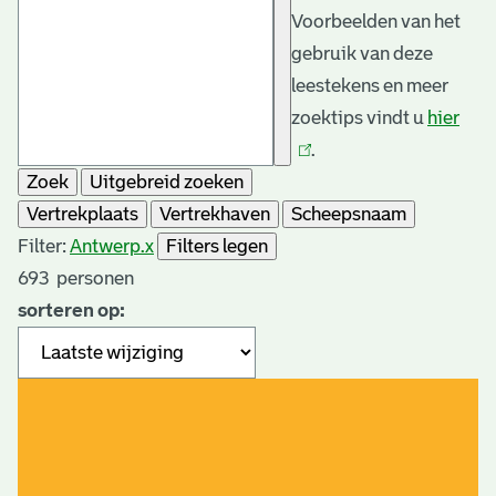
Voorbeelden van het
gebruik van deze
leestekens en meer
zoektips vindt u
hier
(link
.
is
Zoek
Uitgebreid zoeken
exte
Vertrekplaats
Vertrekhaven
Scheepsnaam
Filter:
Antwerp.
x
Filters legen
693
personen
sorteren op: