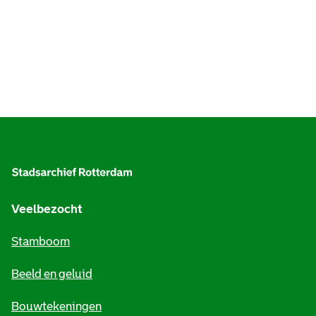
A
l
g
e
Veelbezocht
m
Stamboom
e
Beeld en geluid
n
e
Bouwtekeningen