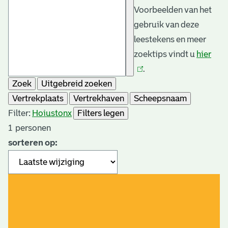
Voorbeelden van het
gebruik van deze
leestekens en meer
zoektips vindt u
hier
(link
.
is
Zoek
Uitgebreid zoeken
exte
Vertrekplaats
Vertrekhaven
Scheepsnaam
Filter:
Hoiuston
x
Filters legen
1
personen
sorteren op: