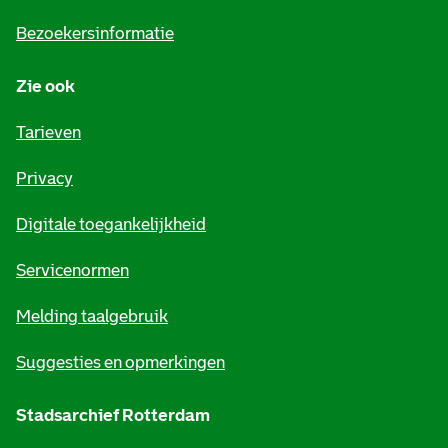
i
Bezoekersinformatie
n
Zie ook
f
o
Tarieven
r
Privacy
m
Digitale toegankelijkheid
a
t
Servicenormen
i
Melding taalgebruik
e
Suggesties en opmerkingen
Stadsarchief Rotterdam