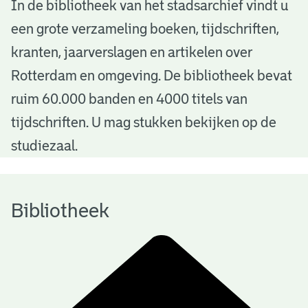
B
In de bibliotheek van het stadsarchief vindt u
een grote verzameling boeken, tijdschriften,
i
kranten, jaarverslagen en artikelen over
b
Rotterdam en omgeving. De bibliotheek bevat
l
ruim 60.000 banden en 4000 titels van
i
tijdschriften. U mag stukken bekijken op de
o
studiezaal.
t
h
Bibliotheek
e
e
k