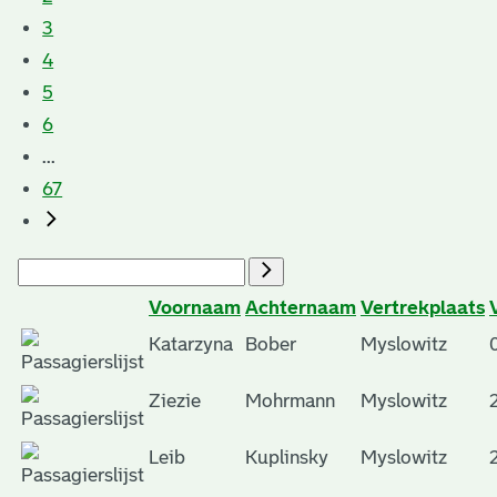
3
4
5
6
...
67
Voornaam
Achternaam
Vertrekplaats
Katarzyna
Bober
Myslowitz
Ziezie
Mohrmann
Myslowitz
Leib
Kuplinsky
Myslowitz