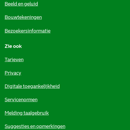
Beeld en geluid
n
e
Bouwtekeningen
i
Bezoekersinformatie
n
Zie ook
f
o
Tarieven
r
Privacy
m
Digitale toegankelijkheid
a
t
Servicenormen
i
Melding taalgebruik
e
Suggesties en opmerkingen