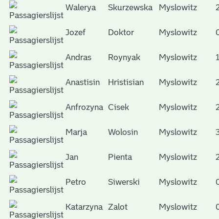
Walerya
Skurzewska
Myslowitz
Jozef
Doktor
Myslowitz
Andras
Roynyak
Myslowitz
Anastisin
Hristisian
Myslowitz
Anfrozyna
Cisek
Myslowitz
Marja
Wolosin
Myslowitz
Jan
Pienta
Myslowitz
Petro
Siwerski
Myslowitz
Katarzyna
Zalot
Myslowitz