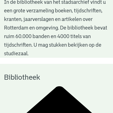
B
In de bibliotheek van het stadsarchief vindt u
een grote verzameling boeken, tijdschriften,
i
kranten, jaarverslagen en artikelen over
b
Rotterdam en omgeving. De bibliotheek bevat
l
ruim 60.000 banden en 4000 titels van
i
tijdschriften. U mag stukken bekijken op de
o
studiezaal.
t
h
Bibliotheek
e
e
k