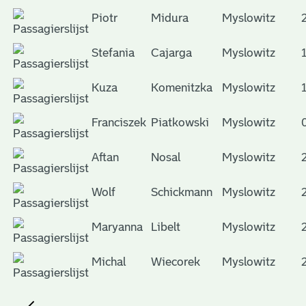
Piotr
Midura
Myslowitz
Stefania
Cajarga
Myslowitz
Kuza
Komenitzka
Myslowitz
Franciszek
Piatkowski
Myslowitz
Aftan
Nosal
Myslowitz
Wolf
Schickmann
Myslowitz
Maryanna
Libelt
Myslowitz
Michal
Wiecorek
Myslowitz