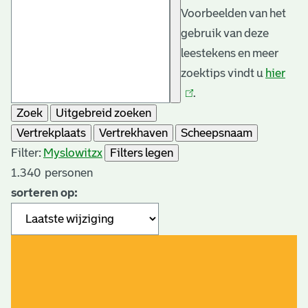
Voorbeelden van het
gebruik van deze
leestekens en meer
zoektips vindt u
hier
(link
.
is
Zoek
Uitgebreid zoeken
exte
Vertrekplaats
Vertrekhaven
Scheepsnaam
Filter:
Myslowitz
x
Filters legen
1.340
personen
sorteren op: