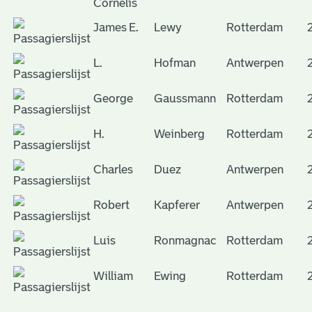
Cornelis
James E.
Lewy
Rotterdam
L.
Hofman
Antwerpen
George
Gaussmann
Rotterdam
H.
Weinberg
Rotterdam
Charles
Duez
Antwerpen
Robert
Kapferer
Antwerpen
Luis
Ronmagnac
Rotterdam
William
Ewing
Rotterdam