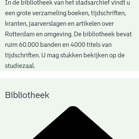
B
In de bibliotheek van het stadsarchief vindt u
een grote verzameling boeken, tijdschriften,
i
kranten, jaarverslagen en artikelen over
b
Rotterdam en omgeving. De bibliotheek bevat
l
ruim 60.000 banden en 4000 titels van
i
tijdschriften. U mag stukken bekijken op de
o
studiezaal.
t
h
Bibliotheek
e
e
k