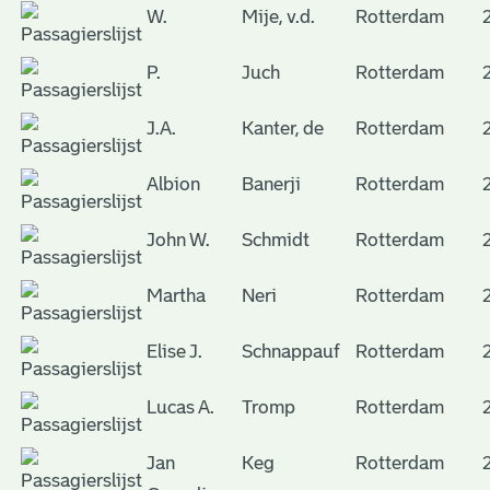
W.
Mije, v.d.
Rotterdam
P.
Juch
Rotterdam
J.A.
Kanter, de
Rotterdam
Albion
Banerji
Rotterdam
John W.
Schmidt
Rotterdam
Martha
Neri
Rotterdam
Elise J.
Schnappauf
Rotterdam
Lucas A.
Tromp
Rotterdam
Jan
Keg
Rotterdam