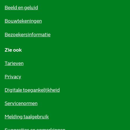
e
Beeld en geluid
n
e
Bouwtekeningen
i
Bezoekersinformatie
n
Zie ook
f
o
Tarieven
r
Privacy
m
Digitale toegankelijkheid
a
t
Servicenormen
i
Melding taalgebruik
e