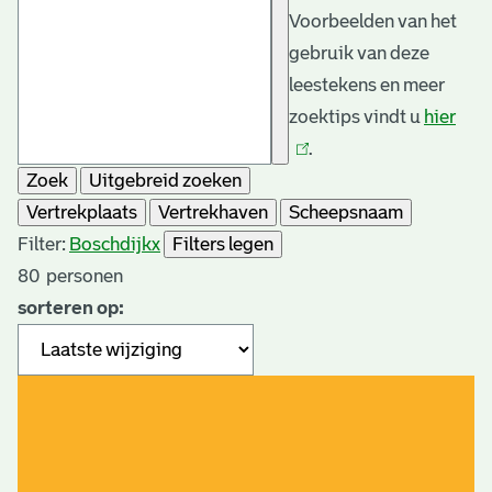
Voorbeelden van het
gebruik van deze
leestekens en meer
zoektips vindt u
hier
(link
.
is
Zoek
Uitgebreid zoeken
exte
Vertrekplaats
Vertrekhaven
Scheepsnaam
Filter:
Boschdijk
x
Filters legen
80
personen
sorteren op: