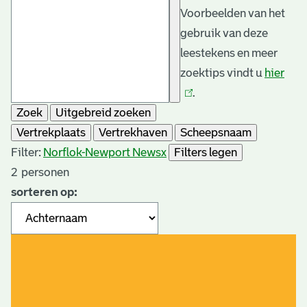
Voorbeelden van het
gebruik van deze
leestekens en meer
zoektips vindt u
hier
(link
.
is
Zoek
Uitgebreid zoeken
exte
Vertrekplaats
Vertrekhaven
Scheepsnaam
Filter:
Norflok-Newport News
x
Filters legen
2
personen
sorteren op: