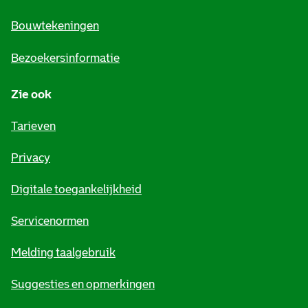
n
e
Bouwtekeningen
i
Bezoekersinformatie
n
Zie ook
f
o
Tarieven
r
Privacy
m
Digitale toegankelijkheid
a
t
Servicenormen
i
Melding taalgebruik
e
Suggesties en opmerkingen