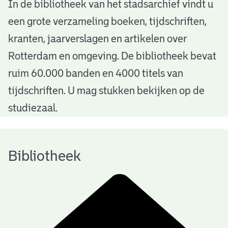
B
In de bibliotheek van het stadsarchief vindt u
een grote verzameling boeken, tijdschriften,
i
kranten, jaarverslagen en artikelen over
b
Rotterdam en omgeving. De bibliotheek bevat
l
ruim 60.000 banden en 4000 titels van
i
tijdschriften. U mag stukken bekijken op de
o
studiezaal.
t
h
Bibliotheek
e
e
k