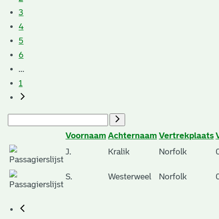
3
4
5
6
...
1
Voornaam
Achternaam
Vertrekplaats
J.
Kralik
Norfolk
S.
Westerweel
Norfolk