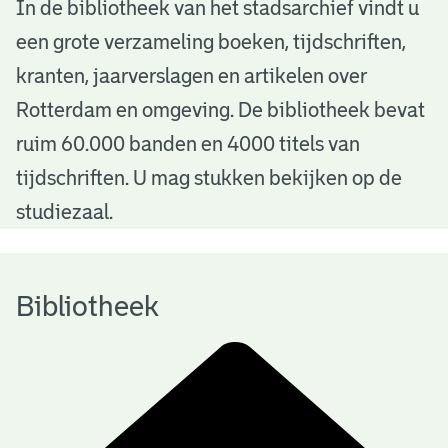
B
In de bibliotheek van het stadsarchief vindt u
een grote verzameling boeken, tijdschriften,
i
kranten, jaarverslagen en artikelen over
b
Rotterdam en omgeving. De bibliotheek bevat
l
ruim 60.000 banden en 4000 titels van
i
tijdschriften. U mag stukken bekijken op de
o
studiezaal.
t
h
Bibliotheek
e
e
k