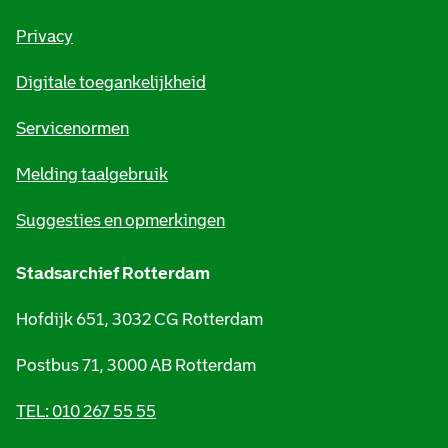
r
Privacy
m
Digitale toegankelijkheid
a
t
Servicenormen
i
Melding taalgebruik
e
Suggesties en opmerkingen
Stadsarchief Rotterdam
Hofdijk 651, 3032 CG Rotterdam
Postbus 71, 3000 AB Rotterdam
TEL: 010 267 55 55