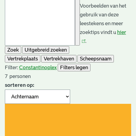
Voorbeelden van het
gebruik van deze
leestekens en meer
zoektips vindt u
hier
(link
.
is
Zoek
Uitgebreid zoeken
exte
Vertrekplaats
Vertrekhaven
Scheepsnaam
Filter:
Constantinople
x
Filters legen
7
personen
sorteren op: