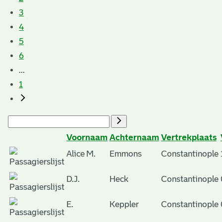
3
4
5
6
...
1
Voornaam
Achternaam
Vertrekplaats
Alice M.
Emmons
Constantinople
D.J.
Heck
Constantinople
E.
Keppler
Constantinople