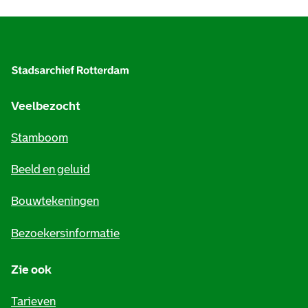
A
l
g
e
Veelbezocht
m
Stamboom
e
Beeld en geluid
n
e
Bouwtekeningen
i
Bezoekersinformatie
n
Zie ook
f
o
Tarieven