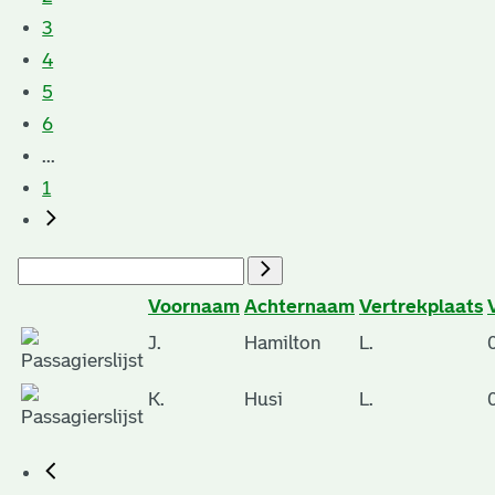
3
4
5
6
...
1
Voornaam
Achternaam
Vertrekplaats
J.
Hamilton
L.
K.
Husi
L.