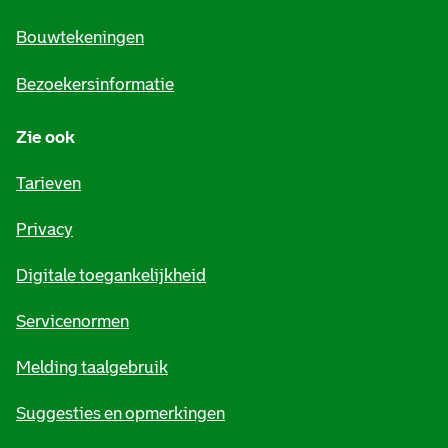
n
e
Bouwtekeningen
i
Bezoekersinformatie
n
Zie ook
f
o
Tarieven
r
Privacy
m
Digitale toegankelijkheid
a
t
Servicenormen
i
Melding taalgebruik
e
Suggesties en opmerkingen