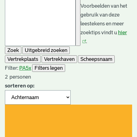
Voorbeelden van het
gebruik van deze
leestekens en meer
zoektips vindt u
hier
(link
.
is
Zoek
Uitgebreid zoeken
exte
Vertrekplaats
Vertrekhaven
Scheepsnaam
Filter:
PA5
x
Filters legen
2
personen
sorteren op: