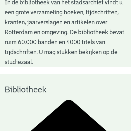
B
In de bibliotheek van het stadsarchief vindt u
een grote verzameling boeken, tijdschriften,
i
kranten, jaarverslagen en artikelen over
b
Rotterdam en omgeving. De bibliotheek bevat
l
ruim 60.000 banden en 4000 titels van
i
tijdschriften. U mag stukken bekijken op de
o
studiezaal.
t
h
Bibliotheek
e
e
k